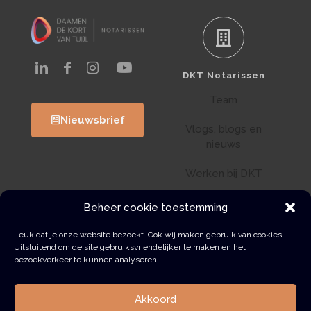
DKT Notarissen
Team
Nieuwsbrief
Vlogs, blogs en
nieuws
Werken bij DKT
Klantenportaal
Beheer cookie toestemming
Wwft
Leuk dat je onze website bezoekt. Ook wij maken gebruik van cookies.
Uitsluitend om de site gebruiksvriendelijker te maken en het
bezoekverkeer te kunnen analyseren.
Contact
Akkoord