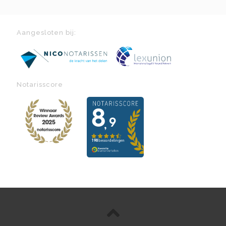
Aangesloten bij:
Notarisscore