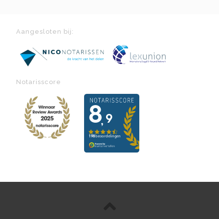
Aangesloten bij:
Notarisscore