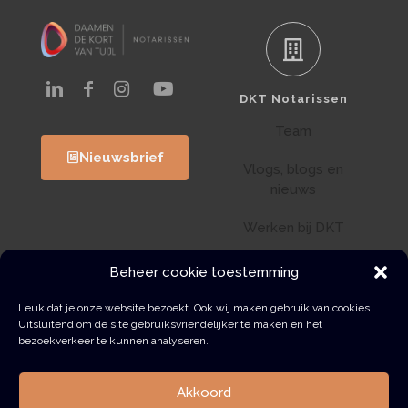
DKT Notarissen
Team
Nieuwsbrief
Vlogs, blogs en
nieuws
Werken bij DKT
Klantenportaal
Beheer cookie toestemming
Wwft
Leuk dat je onze website bezoekt. Ook wij maken gebruik van cookies.
Uitsluitend om de site gebruiksvriendelijker te maken en het
bezoekverkeer te kunnen analyseren.
Contact
Akkoord