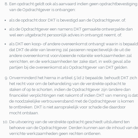
Een opdracht geldt ook als aanvaard indien geen opdrachtbevestiging
van de Opdrachtgever is ontvangen:
als de opdracht door DKT is bevestigd aan de Opdrachtgever, of;
als de Opdrachtgever een namens DKT gemaakte ontwerpakte dan
wel een uitgebracht persoonlijk advies in ontvangst neemt, of;
als DKT een koop- of andere overeenkomst ontvangt waarin is bepaald
dat DKT de akte van levering zal passeren respectievelijk de uit die
andere overeenkomst voorvloeiende notariële werkzaamheden zal
verrichten, en de werkzaamheden ter zake start, in welk geval alle
partijen bij die overeenkomst als Opdrachtgever van DKT gelden.
Onverminderd het hierna in artikel 5 lid 2 bepaalde, behoudt DKT zich
het recht voor om de behandeling van de verstrekte opdracht te
staken of op te schorten, indien de Opdrachtgever zijn (andere dan
financiële) verplichtingen niet nakomt of indien DKT van mening is dat
de noodzakelijke vertrouwensband met de Opdrachtgever is komen
te ontbreken. DKT is niet aansprakelijk voor schade die daardoor
mocht ontstaan.
De uitvoering van de verstrekte opdracht geschiedt uitsluitend ten
behoeve van de Opdrachtgever. Derden kunnen aan de inhoud van de
verrichte werkzaamheden geen rechten ontlenen.