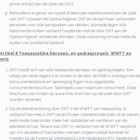
grove schuld aan de zijde van DKT.
Behoudens in geval van opzet of bewuste roekeloosheid aan de zijde
van DKT vrijwaart de Opdrachtgever DKT en de aan haar verbonden
personen voor alle aanspraken van derden, alsmede tegen alle
bijkomende kosten verband houdende met de door DKT aan de
Opdrachtgever verleende diensten. Deze vrijwaring omvat mede de
kosten van juridische bijstand.
Artikel 8 Toepasselijke beroeps- en gedragsregels, WWFT en
AVG
DKT houdt zich aan alle bestaande beroeps- en gedragsregels. Een
uitleg van deze regels is te vinden in de door de KNB in overleg met de
Consumentenbond en Vereniging Eigen Huis opgestelde
consumentenbrochure ‘Spelregels voor notaris en consument’. Deze
brochure is te vinden op www.knb.nl en kan op verzoek door DKT
worden verstrekt.
Op de dienstverlening door DKT is de WWFT van toepassing. In
verband hiermee is DKT verplicht een cliëntenonderzoek uit te voeren,
welk onderzoek onder meer het vaststellen en verifiëren van de
identiteit omvat. Tevens kan DKT in verband met de WWFT verplicht
zijn om situaties of transacties met een ongebruikelijk karakter te
melden bij de Financial Intelligence Unit-Nederland (FIU-Nederland).