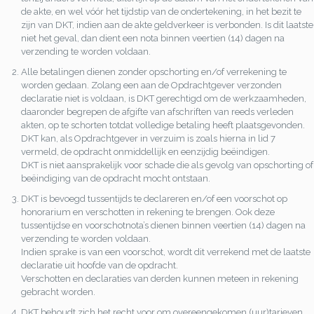
de akte, en wel vóór het tijdstip van de ondertekening, in het bezit te
zijn van DKT, indien aan de akte geldverkeer is verbonden. Is dit laatste
niet het geval, dan dient een nota binnen veertien (14) dagen na
verzending te worden voldaan.
Alle betalingen dienen zonder opschorting en/of verrekening te
worden gedaan. Zolang een aan de Opdrachtgever verzonden
declaratie niet is voldaan, is DKT gerechtigd om de werkzaamheden,
daaronder begrepen de afgifte van afschriften van reeds verleden
akten, op te schorten totdat volledige betaling heeft plaatsgevonden.
DKT kan, als Opdrachtgever in verzuim is zoals hierna in lid 7
vermeld, de opdracht onmiddellijk en eenzijdig beëindigen.
DKT is niet aansprakelijk voor schade die als gevolg van opschorting of
beëindiging van de opdracht mocht ontstaan.
DKT is bevoegd tussentijds te declareren en/of een voorschot op
honorarium en verschotten in rekening te brengen. Ook deze
tussentijdse en voorschotnota’s dienen binnen veertien (14) dagen na
verzending te worden voldaan.
Indien sprake is van een voorschot, wordt dit verrekend met de laatste
declaratie uit hoofde van de opdracht.
Verschotten en declaraties van derden kunnen meteen in rekening
gebracht worden.
DKT behoudt zich het recht voor om overeengekomen (uur)tarieven