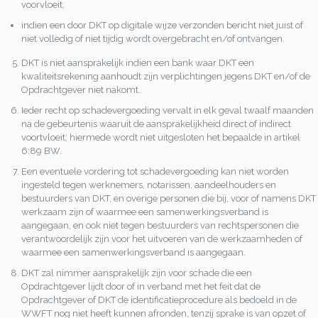
voorvloeit;
indien een door DKT op digitale wijze verzonden bericht niet juist of
niet volledig of niet tijdig wordt overgebracht en/of ontvangen.
DKT is niet aansprakelijk indien een bank waar DKT een
kwaliteitsrekening aanhoudt zijn verplichtingen jegens DKT en/of de
Opdrachtgever niet nakomt.
Ieder recht op schadevergoeding vervalt in elk geval twaalf maanden
na de gebeurtenis waaruit de aansprakelijkheid direct of indirect
voortvloeit; hiermede wordt niet uitgesloten het bepaalde in artikel
6:89 BW.
Een eventuele vordering tot schadevergoeding kan niet worden
ingesteld tegen werknemers, notarissen, aandeelhouders en
bestuurders van DKT, en overige personen die bij, voor of namens DKT
werkzaam zijn of waarmee een samenwerkingsverband is
aangegaan, en ook niet tegen bestuurders van rechtspersonen die
verantwoordelijk zijn voor het uitvoeren van de werkzaamheden of
waarmee een samenwerkingsverband is aangegaan.
DKT zal nimmer aansprakelijk zijn voor schade die een
Opdrachtgever lijdt door of in verband met het feit dat de
Opdrachtgever of DKT de identificatieprocedure als bedoeld in de
WWFT nog niet heeft kunnen afronden, tenzij sprake is van opzet of