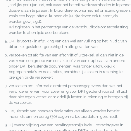
jaarlijks per 1 januari, ook waar het betreft werkzaamheden in lopende
dossiers, aan te passen. In bijzondere (economische) omstandigheden,
zoals een hoge inflatie, kunnen de (uur)tarieven ook tussentijds
worden gewijzigd).
Wijzigingen in het percentage van de verschuldigde omzetbelasting
worden te allen tijde doorberekend.
DKT is voorts - in afwijking van dan wel aanvulling op het in lid 1 van
dit artikel gestelde - gerechtigd in alle gevallen van:
verzoeken tot afgifte van een afschrift of uittreksel, al dan niet in de
vorm van een grosse van een akte, of van een duplicaat van andere
onder DKT berustende documenten, waaronder uitdrukkelijk
begrepen nota's en declaraties, onmiddellijk kosten in rekening te
brengen bij de verzoeker;
verzoeken om informatie omtrent persoonsgegevens dan wel het
verwijderen ervan, voor zover enig voor DKT geldend voorschrift zich
daar niet tegen verzet, onmiddellijk kosten in rekening te brengen bij
de verzoeker.
De juistheid van nota's en declaraties kan alleen worden betwist
indien dit binnen dertig (30) dagen na factuurdatum geschiedt.
Bij overschrijding van een betalingstermijn is de Opdrachtgever in
verzuim en aansprakelijk voor alle door DKT in verband met de