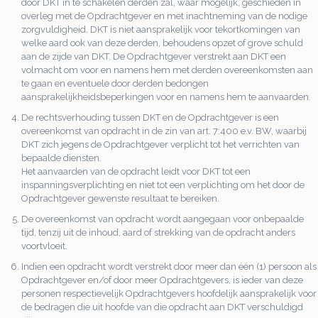
door DKT in te schakelen derden zal, waar mogelijk, geschieden in
overleg met de Opdrachtgever en met inachtneming van de nodige
zorgvuldigheid. DKT is niet aansprakelijk voor tekortkomingen van
welke aard ook van deze derden, behoudens opzet of grove schuld
aan de zijde van DKT. De Opdrachtgever verstrekt aan DKT een
volmacht om voor en namens hem met derden overeenkomsten aan
te gaan en eventuele door derden bedongen
aansprakelijkheidsbeperkingen voor en namens hem te aanvaarden.
De rechtsverhouding tussen DKT en de Opdrachtgever is een
overeenkomst van opdracht in de zin van art. 7:400 e.v. BW, waarbij
DKT zich jegens de Opdrachtgever verplicht tot het verrichten van
bepaalde diensten.
Het aanvaarden van de opdracht leidt voor DKT tot een
inspanningsverplichting en niet tot een verplichting om het door de
Opdrachtgever gewenste resultaat te bereiken.
De overeenkomst van opdracht wordt aangegaan voor onbepaalde
tijd, tenzij uit de inhoud, aard of strekking van de opdracht anders
voortvloeit.
Indien een opdracht wordt verstrekt door meer dan één (1) persoon als
Opdrachtgever en/of door meer Opdrachtgevers, is ieder van deze
personen respectievelijk Opdrachtgevers hoofdelijk aansprakelijk voor
de bedragen die uit hoofde van die opdracht aan DKT verschuldigd