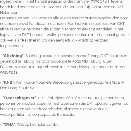
ingeschreven in het handelsregister onder nummer 73700584, tevens
handelend onder de naam Daamen de Kort van Tuijl Notarissen en DKT
Notarissen.
De aandelen van DKT worden alle al dan niet rechtstreeks gehouden door
notarissen en/of kandidaat-notarissen. Een lijst van de partners van DKT,
althans van de personen die al dan niet rechtstreeks de aandelen in het
kapitaal van DKT houden - welke personen conform internationaal gebruik
ook wel als
"Partners"
worden aangeduid - wordt op verzoek
toegezonden;
-
"Stichting"
: Stichting executele, bewind en vereffening DKT Notarissen,
gevestigd te Tilburg, kantoorhoudende te 5032 MD Tilburg, Ellen
Pankhurststraat 1m, ingeschreven in het handelsregister onder nummer
55285821;
-
“KNB”
: Koninklijke Notariële Beroepsorganisatie, gevestigd te 2511 BW
Den Haag, Spui 184;
-
“Opdrachtgever”
: de cliënt, zijnde één of meer natuurlijke personen,
personenvennootschappen of rechtspersonen die DKT opdracht geven tot
het verrichten van werkzaamheden, alsmede diens eventuele
wederpartij(en) bij een bepaalde transactie;
-
"WNA"
: Wet op het notarisambt;