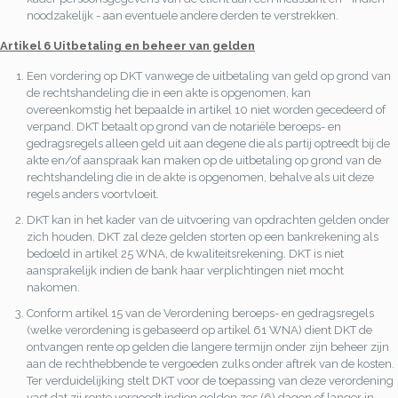
noodzakelijk - aan eventuele andere derden te verstrekken.
Artikel 6 Uitbetaling en beheer van gelden
Een vordering op DKT vanwege de uitbetaling van geld op grond van
de rechtshandeling die in een akte is opgenomen, kan
overeenkomstig het bepaalde in artikel 10 niet worden gecedeerd of
verpand. DKT betaalt op grond van de notariële beroeps- en
gedragsregels alleen geld uit aan degene die als partij optreedt bij de
akte en/of aanspraak kan maken op de uitbetaling op grond van de
rechtshandeling die in de akte is opgenomen, behalve als uit deze
regels anders voortvloeit.
DKT kan in het kader van de uitvoering van opdrachten gelden onder
zich houden. DKT zal deze gelden storten op een bankrekening als
bedoeld in artikel 25 WNA, de kwaliteitsrekening. DKT is niet
aansprakelijk indien de bank haar verplichtingen niet mocht
nakomen.
Conform artikel 15 van de Verordening beroeps- en gedragsregels
(welke verordening is gebaseerd op artikel 61 WNA) dient DKT de
ontvangen rente op gelden die langere termijn onder zijn beheer zijn
aan de rechthebbende te vergoeden zulks onder aftrek van de kosten.
Ter verduidelijking stelt DKT voor de toepassing van deze verordening
vast dat zij rente vergoedt indien gelden zes (6) dagen of langer in