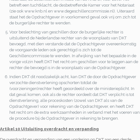
betreft een tuchtklacht, de desbetreffende Kamer voor het Notariaat
(zie ook www.knb.nl en www.degeschillencommissie.nl). Uiteraard
staat het de Opdrachtgever in voorkomend geval ook vrij om zich tot
de burgerlijke rechter te wenden.
Voor beslechting van geschillen door de burgerlijke rechter is
uitsluitend de Nederlandse rechter van de woonplaats van DKT
bevoegd, met dien verstande dat de Opdrachtgever overeenkomstig
de voorgaande leden ook gerechtigd is zich tot de
Geschillencommissie te wenden. In afwijking van het bepaalde in de
vorige volzin heeft DKT het recht om geschillen voor te leggen aan de
rechter die bevoegd is in de woonplaats van de Opdrachtgever.
Indien DKT dit noodzakelijk acht, kan DKT de door de Opdrachtgever
verzochte dienstverlening opschorten totdat de
(voorzieningen)rechter heeft geoordeeld over de ministerieplicht. In
dat geval komen, ook als de rechter oordeelt dat DKT verplicht is tot
dienstverlening, alle proceskosten (zowel van DKT als van de
Opdrachtgever) voor rekening van de Opdrachtgever, en heeft DKT
het recht om de extra werkzaamheden in verband met het voeren van
de procedure bij de Opdrachtgever in rekening te brengen.
Artikel 10 Uitsluiting overdracht en verpanding
De overdracht en verpanding van een vordering op DKT aan een derde