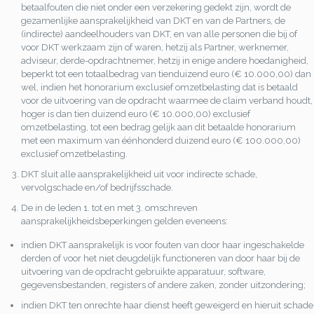
betaalfouten die niet onder een verzekering gedekt zijn, wordt de
gezamenlijke aansprakelijkheid van DKT en van de Partners, de
(indirecte) aandeelhouders van DKT, en van alle personen die bij of
voor DKT werkzaam zijn of waren, hetzij als Partner, werknemer,
adviseur, derde-opdrachtnemer, hetzij in enige andere hoedanigheid,
beperkt tot een totaalbedrag van tienduizend euro (€ 10.000,00) dan
wel, indien het honorarium exclusief omzetbelasting dat is betaald
voor de uitvoering van de opdracht waarmee de claim verband houdt,
hoger is dan tien duizend euro (€ 10.000,00) exclusief
omzetbelasting, tot een bedrag gelijk aan dit betaalde honorarium
met een maximum van éénhonderd duizend euro (€ 100.000,00)
exclusief omzetbelasting.
DKT sluit alle aansprakelijkheid uit voor indirecte schade,
vervolgschade en/of bedrijfsschade.
De in de leden 1. tot en met 3. omschreven
aansprakelijkheidsbeperkingen gelden eveneens:
indien DKT aansprakelijk is voor fouten van door haar ingeschakelde
derden of voor het niet deugdelijk functioneren van door haar bij de
uitvoering van de opdracht gebruikte apparatuur, software,
gegevensbestanden, registers of andere zaken, zonder uitzondering;
indien DKT ten onrechte haar dienst heeft geweigerd en hieruit schade