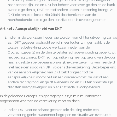
haar beheer zijn. Indien DKT het beheer voert over gelden en de bank
over die gelden bij DKT rente of andere kosten in rekening brengt, zal
DKT die rente en kosten (forfaitair) doorberekenen aan de
rechthebbende op die gelden, tenzij anders is overeengekomen.
Artikel 7 Aansprakelijkheid van DKT
Indien in de werkzaamheden die worden verricht ter uitvoering van de
aan DKT gegeven opdracht een of meer fouten zijn gemaakt, is de
totale met betrekking tot die werkzaamheden aan de
Opdrachtgever(s) en derden te betalen schadevergoeding beperkt tot
het bedrag waarop DKT recht op uitkering heeft op grond van de door
haar afgesloten beroepsaansprakelijkheidsverzekering, vermeerderd
met het eigen risico van DKT volgens die verzekering. Deze beperking
van de aansprakelijkheid van DKT geldt ongeacht of de
aansprakelijkheid voortvloeit uit een overeenkomst, de wet of een
andere rechtsgrond, en geldt eveneens indien DKT ten onrechte zijn
diensten heeft geweigerd en hieruit schade is voortgevloeid.
In de geldende Beroeps- en gedragsregels zijn minimumnormen
opgenomen waaraan de verzekering moet voldoen.
Indien DKT voor de schade geen enkele dekking onder een
verzekering geniet, waaronder begrepen de situatie van eventuele