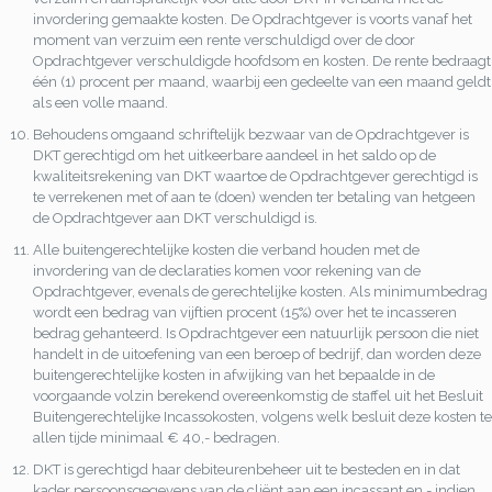
invordering gemaakte kosten. De Opdrachtgever is voorts vanaf het
moment van verzuim een rente verschuldigd over de door
Opdrachtgever verschuldigde hoofdsom en kosten. De rente bedraagt
één (1) procent per maand, waarbij een gedeelte van een maand geldt
als een volle maand.
Behoudens omgaand schriftelijk bezwaar van de Opdrachtgever is
DKT gerechtigd om het uitkeerbare aandeel in het saldo op de
kwaliteitsrekening van DKT waartoe de Opdrachtgever gerechtigd is
te verrekenen met of aan te (doen) wenden ter betaling van hetgeen
de Opdrachtgever aan DKT verschuldigd is.
Alle buitengerechtelijke kosten die verband houden met de
invordering van de declaraties komen voor rekening van de
Opdrachtgever, evenals de gerechtelijke kosten. Als minimumbedrag
wordt een bedrag van vijftien procent (15%) over het te incasseren
bedrag gehanteerd. Is Opdrachtgever een natuurlijk persoon die niet
handelt in de uitoefening van een beroep of bedrijf, dan worden deze
buitengerechtelijke kosten in afwijking van het bepaalde in de
voorgaande volzin berekend overeenkomstig de staffel uit het Besluit
Buitengerechtelijke Incassokosten, volgens welk besluit deze kosten te
allen tijde minimaal € 40,- bedragen.
DKT is gerechtigd haar debiteurenbeheer uit te besteden en in dat
kader persoonsgegevens van de cliënt aan een incassant en - indien