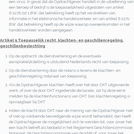
een virus. In geval dat de Opdrachtgever handelt in de uitoefening van
een beroep of bedrijf is de toepasselijkheid uitgesloten van artikel
6:227b lid 1 BW, dat betrekking heeft op het verstrekken van
informatie in het elektronische handelsverkeer, en van artikel 6:227c
BW, dat betrekking heeft op de wijze waarop overeenkomsten in het
handelsverkeer worden aangegaan.
Artikel 9 Toepasselijk recht, klachten- en geschillenregeling,
geschillenbeslechting
Op de opdracht, de dienstverlening en de eventuele
aansprakelijkstelling is uitsluitend Nederlands recht van toepassing.
Op de dienstverlening door de notaris is tevens de klachten- en
geschillenregeling notariaat van toepassing.
Als de Opdrachtgever klachten heeft over het door DKT uitgevoerde
werk, of over de door DKT ingediende declaratie, zal hij deze eerst
melden bij de klachtenfunctionaris van DKT. Een klachtenregeling is
opvraagbaar bij DKT.
Indien de klacht door DKT naar de mening van de Opdrachtgever niet
of niet op voldoende bevredigende wijze wordt behandeld, dan heeft
de Opdrachtgever de mogelijkheid zich te wenden tot, voor zover het
een klacht betreft als bedoeld in het Reglement Geschillencommissie
Notariaat, de Geschillencommissie van de KNB of, voor zover het