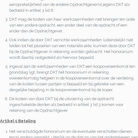
aansprakelijkheid van de andere Opdrachtgever(s) jegens DKT als
bedoeld in artikel 3 lid 6.
DKT mag de kosten van haar werkzaamheden niet brengen ten laste
van een andere opdracht, een ander deel van de opdracht of een
ander dan de Opdrachtgever.
Ook indien de door DKT verrichte werkzaamheden (uiteindelijk) niet
leiden tot het passeren van een notariële akte, kunnen deze door DKT
bij de Opdrachtgever in rekening worden gebracht. Het honorarium
wordt daarbij vastgesteld als hiervoor bepaald.
Ingeval aan de werkzaamheden van DKT een koopovereenkomst ten
grondslag ligt, brengt DKT het honorarium in rekening
overeenkomstig hetgeen in de koopovereenkomst over de verdeling
van de kosten tussen partijen is bepaald en bij gebreke van een
dergelijke bepaling in de koopovereenkomst bij de koper.
De kosten van door DKT bij de uitvoering van de opdracht
ingeschakelde derden als bedoeld in artikel 3 lid 3 komen voor
rekening van de Opdrachtgever.
Artikel 5 Betaling
Het verschuldigde honorarium en de eventuele verschotten dienen,
tenzij anders vermeld, uiterlijk op de datum van het ondertekenen van