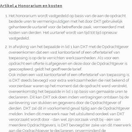
Artikel 4 Honorarium en kosten
Het honorarium wordt vastgesteld op basis van de aan de opdracht
bestede uren te vermenigvuldigen met het door DKT gebruikelijk
gehanteerde uurtarief voor de betreffende zaak, vermeerderd met
kosten van derden. Het uurtarief wordt van tijd tot tijd opnieuw
vastgesteld.
In afwijking van het bepaalde in lid 1 kan DKT met de Opdrachtgever
overeenkomen dat een vast kantoortarief of een offertetarief van
toepassing is op de te verrichten werkzaamheden. Als voor een
opdracht een offerte is afgegeven en deze door de Opdrachtgever is
geaccepteerd, geldt het geoffreerde tarief.
Ook indien een vast kantoortarief of een offertetarief van toepassing is,
is DKT steeds bevoegd voor extra werkzaamheden die niet bekend of
voorzienbaar waren op het moment dat de opdracht werd verstrekt,
overeenkomstig het bepaalde in lid 1 op basis van gemaakte uren te
declareren. Dit kan DKT ook doen indien vertragingen ontstaan bij de
aanlevering van stukken en gegevens door de Opdrachtgever of
derden. DKT zal dit in voorkomend geval tijdig aan de Opdrachtgever
melden. Indien dit meerwerk naar het uitsluitend oordeel van DKT
veroorzaakt wordt door - dan wel zijn oorzaak vindt bij - één van
meerdere Opdrachtgevers, is DKT bevoegd ter zake van dit meerwerk
aan die Opdrachtgever te declareren, onverminderd de