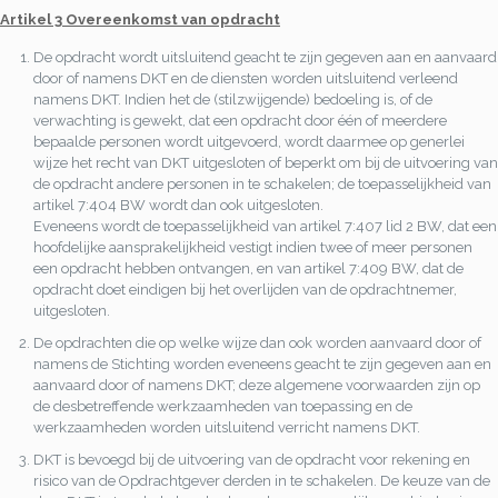
Artikel 3 Overeenkomst van opdracht
De opdracht wordt uitsluitend geacht te zijn gegeven aan en aanvaard
door of namens DKT en de diensten worden uitsluitend verleend
namens DKT. Indien het de (stilzwijgende) bedoeling is, of de
verwachting is gewekt, dat een opdracht door één of meerdere
bepaalde personen wordt uitgevoerd, wordt daarmee op generlei
wijze het recht van DKT uitgesloten of beperkt om bij de uitvoering van
de opdracht andere personen in te schakelen; de toepasselijkheid van
artikel 7:404 BW wordt dan ook uitgesloten.
Eveneens wordt de toepasselijkheid van artikel 7:407 lid 2 BW, dat een
hoofdelijke aansprakelijkheid vestigt indien twee of meer personen
een opdracht hebben ontvangen, en van artikel 7:409 BW, dat de
opdracht doet eindigen bij het overlijden van de opdrachtnemer,
uitgesloten.
De opdrachten die op welke wijze dan ook worden aanvaard door of
namens de Stichting worden eveneens geacht te zijn gegeven aan en
aanvaard door of namens DKT; deze algemene voorwaarden zijn op
de desbetreffende werkzaamheden van toepassing en de
werkzaamheden worden uitsluitend verricht namens DKT.
DKT is bevoegd bij de uitvoering van de opdracht voor rekening en
risico van de Opdrachtgever derden in te schakelen. De keuze van de