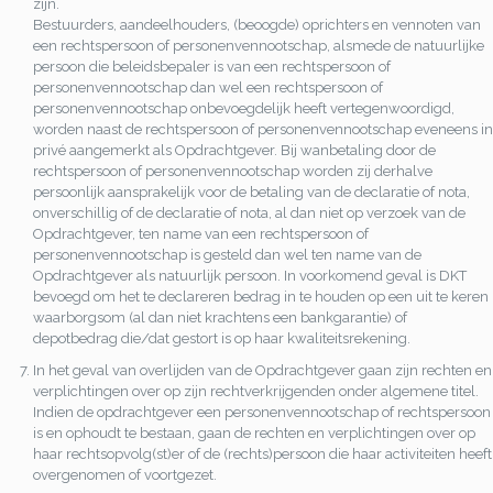
zijn.
Bestuurders, aandeelhouders, (beoogde) oprichters en vennoten van
een rechtspersoon of personenvennootschap, alsmede de natuurlijke
persoon die beleidsbepaler is van een rechtspersoon of
personenvennootschap dan wel een rechtspersoon of
personenvennootschap onbevoegdelijk heeft vertegenwoordigd,
worden naast de rechtspersoon of personenvennootschap eveneens in
privé aangemerkt als Opdrachtgever. Bij wanbetaling door de
rechtspersoon of personenvennootschap worden zij derhalve
persoonlijk aansprakelijk voor de betaling van de declaratie of nota,
onverschillig of de declaratie of nota, al dan niet op verzoek van de
Opdrachtgever, ten name van een rechtspersoon of
personenvennootschap is gesteld dan wel ten name van de
Opdrachtgever als natuurlijk persoon. In voorkomend geval is DKT
bevoegd om het te declareren bedrag in te houden op een uit te keren
waarborgsom (al dan niet krachtens een bankgarantie) of
depotbedrag die/dat gestort is op haar kwaliteitsrekening.
In het geval van overlijden van de Opdrachtgever gaan zijn rechten en
verplichtingen over op zijn rechtverkrijgenden onder algemene titel.
Indien de opdrachtgever een personenvennootschap of rechtspersoon
is en ophoudt te bestaan, gaan de rechten en verplichtingen over op
haar rechtsopvolg(st)er of de (rechts)persoon die haar activiteiten heeft
overgenomen of voortgezet.