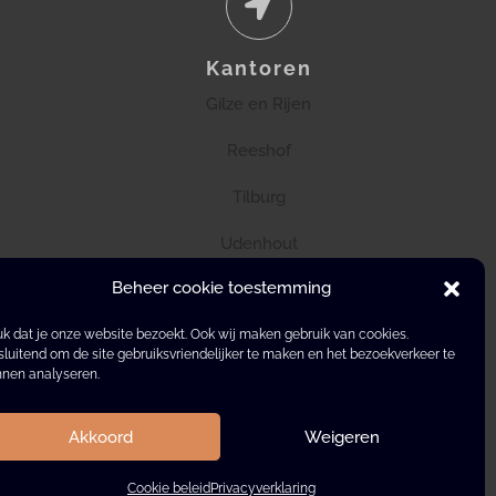
Kantoren
Gilze en Rijen
Reeshof
Tilburg
Udenhout
Beheer cookie toestemming
k dat je onze website bezoekt. Ook wij maken gebruik van cookies.
sluitend om de site gebruiksvriendelijker te maken en het bezoekverkeer te
nen analyseren.
Akkoord
Weigeren
Cookie beleid
Privacyverklaring
ng