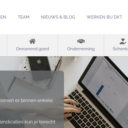
REN
TEAM
NIEUWS & BLOG
WERKEN BIJ DKT
Onroerend goed
Onderneming
Schenk
 komen er binnen enkele
indicaties kun je terecht