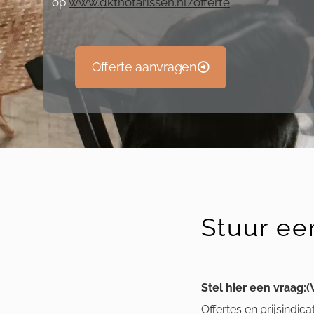
op
www.dktnotarissen.nl/offerte
Offerte aanvragen
Stuur ee
Stel hier een vraag:
(
Offertes en prijsindic