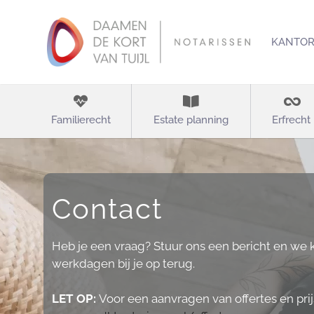
KANTO
Familierecht
Estate planning
Erfrecht
Contact
Heb je een vraag? Stuur ons een bericht en we
werkdagen bij je op terug.
LET OP:
Voor een aanvragen van offertes en prijs