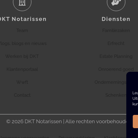
DKT Notarissen
Diensten
Team
Familiezaken
logs, blogs en nieuws
Erfrecht
Werken bij DKT
Estate Planning
Klantenportaal
Onroerend goed
Wwft
Ondernemingsrecht
Leu
Contact
Schenken
Uit
kun
© 2026 DKT Notarissen | Alle rechten voorbehouden
Algemene voorwaarden
Privacyverklaring
Klachtenregeli