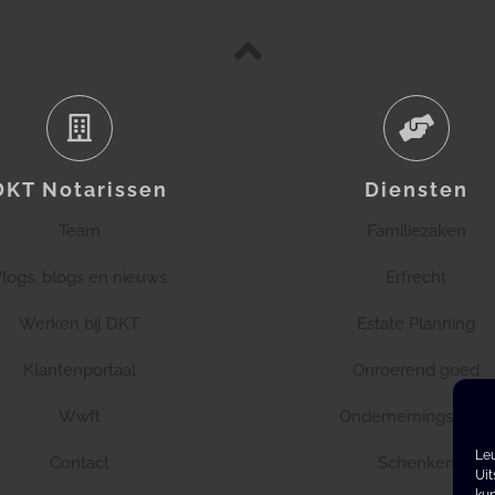
DKT Notarissen
Diensten
Team
Familiezaken
logs, blogs en nieuws
Erfrecht
Werken bij DKT
Estate Planning
Klantenportaal
Onroerend goed
Wwft
Ondernemingsrecht
Leu
Contact
Schenken
Uit