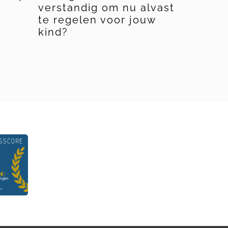
verstandig om nu alvast
kun je 
te regelen voor jouw
kinder
kind?