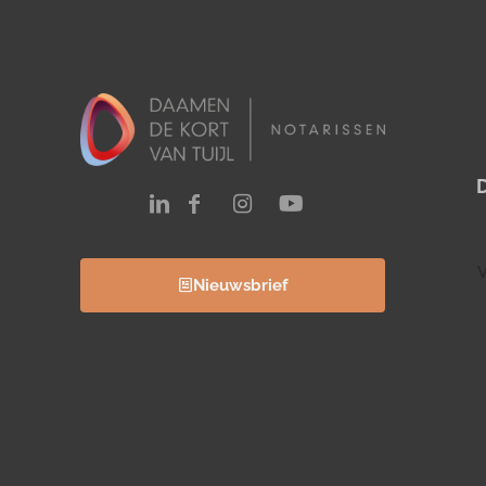
V
Nieuwsbrief