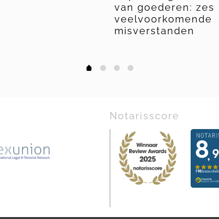
van goederen: zes
veelvoorkomende
misverstanden
1
2
3
0
Notarisscore