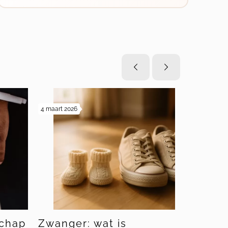
4 maart 2026
19 februari 20
chap
Zwanger: wat is
Bewind 