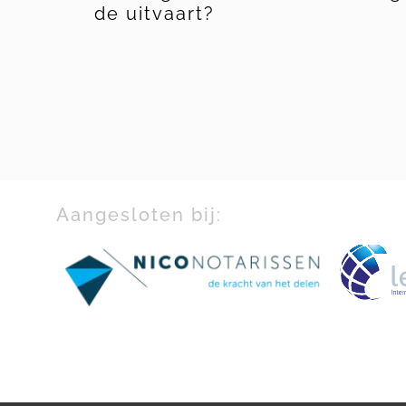
ekje
de uitvaart?
Aangesloten bij: