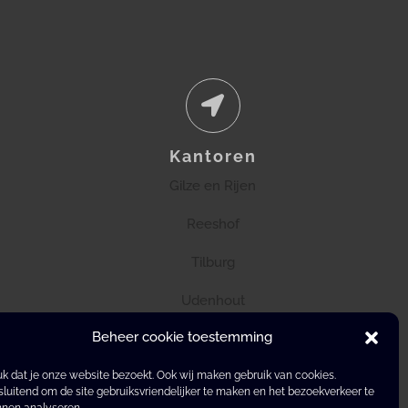
Kantoren
Gilze en Rijen
Reeshof
Tilburg
Udenhout
Beheer cookie toestemming
k dat je onze website bezoekt. Ook wij maken gebruik van cookies.
sluitend om de site gebruiksvriendelijker te maken en het bezoekverkeer te