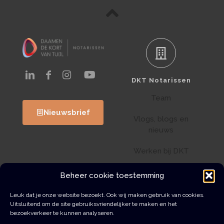
DKT Notarissen
Team
Nieuwsbrief
Vlogs, blogs en
nieuws
Werken bij DKT
Klantenportaal
Beheer cookie toestemming
Wwft
Leuk dat je onze website bezoekt. Ook wij maken gebruik van cookies.
Uitsluitend om de site gebruiksvriendelijker te maken en het
bezoekverkeer te kunnen analyseren.
Contact