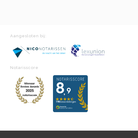
Aangesloten bij:
Notarisscore