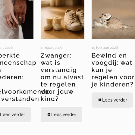
art 2026
4 maart 2026
19 februari 2026
perkte
Zwanger:
Bewind en
meenschap
wat is
voogdij: wat
n
verstandig
kun je
ederen:
om nu alvast
regelen voor
s
te regelen
je kinderen?
elvoorkomende
voor jouw
sverstanden
kind?
Lees verder
Lees verder
Lees verder