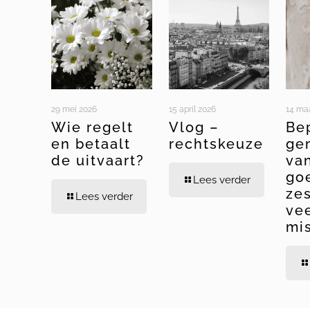
29 mei 2026
15 april 2026
14 ma
Wie regelt
Vlog –
Be
en betaalt
rechtskeuze
ge
de uitvaart?
va
go
Lees verder
ze
Lees verder
ve
mi