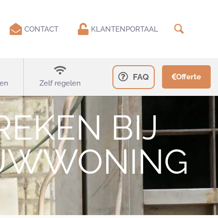
CONTACT
KLANTENPORTAAL
FAQ
Offerte
en
Zelf regelen
REKEN BIJ
OUWWONING