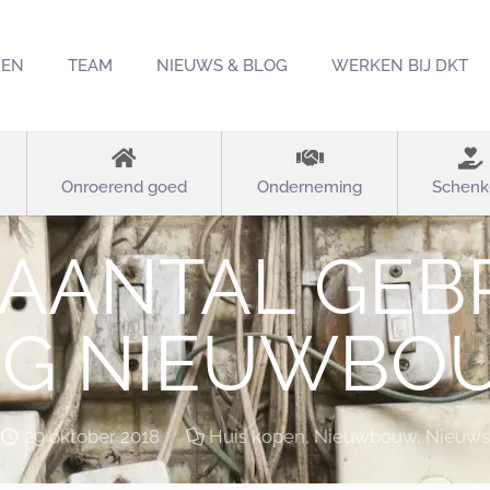
REN
TEAM
NIEUWS & BLOG
WERKEN BIJ DKT
Onroerend goed
Onderneming
Schenk
 AANTAL GEB
NG NIEUWB
29 oktober 2018
Huis kopen
,
Nieuwbouw
,
Nieuws