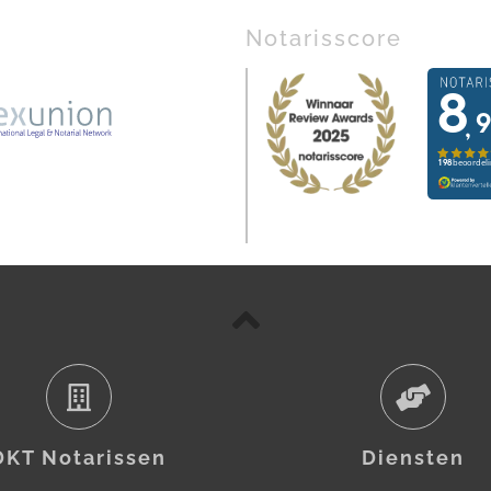
Notarisscore
DKT Notarissen
Diensten