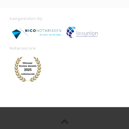
Aangesloten bij:
Notarisscore