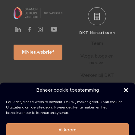
DKT Notarissen
Team
Nieuwsbrief
Vlogs, blogs en
nieuws
Werken bij DKT
Klantenportaal
Beheer cookie toestemming
Wwft
Leuk dat je onze website bezoekt. Ook wij maken gebruik van cookies.
Uitsluitend om de site gebruiksvriendelijker te maken en het
bezoekverkeer te kunnen analyseren.
Contact
Akkoord