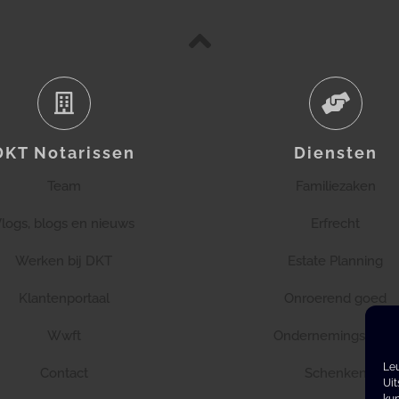
DKT Notarissen
Diensten
Team
Familiezaken
logs, blogs en nieuws
Erfrecht
Werken bij DKT
Estate Planning
Klantenportaal
Onroerend goed
Wwft
Ondernemingsrecht
Leu
Contact
Schenken
Uit