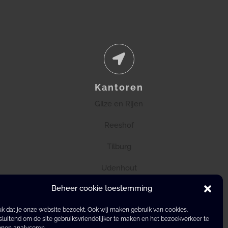
Kantoren
Gilze en Rijen
Reeshof
Tilburg
Udenhout
Beheer cookie toestemming
k dat je onze website bezoekt. Ook wij maken gebruik van cookies.
sluitend om de site gebruiksvriendelijker te maken en het bezoekverkeer te