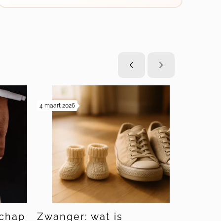
4 maart 2026
19 februari 20
chap
Zwanger: wat is
Bewind 