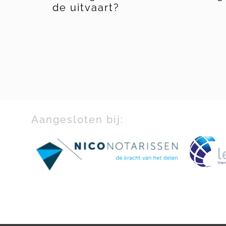
ekje
de uitvaart?
Aangesloten bij: