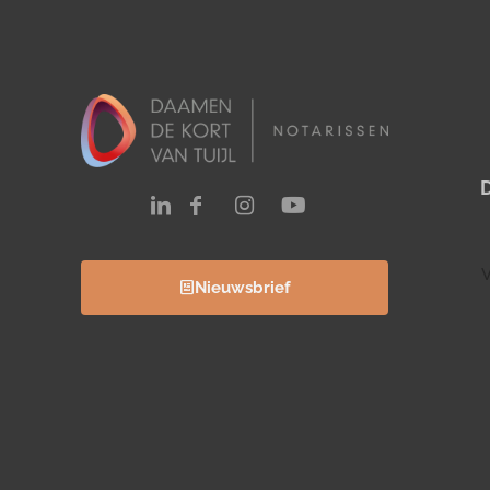
V
Nieuwsbrief