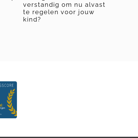
verstandig om nu alvast
kun je 
te regelen voor jouw
kinder
kind?