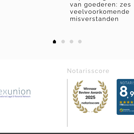
van goederen: zes
veelvoorkomende
misverstanden
1
2
3
0
Notarisscore