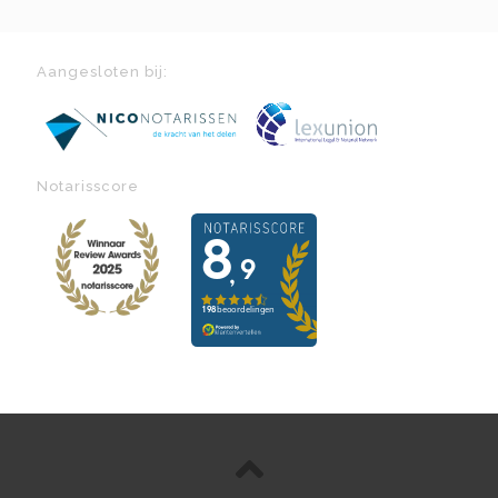
Aangesloten bij:
Notarisscore