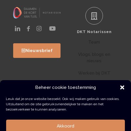
DKT Notarissen
Team
Nieuwsbrief
Vlogs, blogs en
nieuws
Werken bij DKT
Klantenportaal
Beheer cookie toestemming
Wwft
Leuk dat je onze website bezoekt. Ook wij maken gebruik van cookies.
Uitsluitend om de site gebruiksvriendelijker te maken en het
bezoekverkeer te kunnen analyseren.
Contact
Akkoord