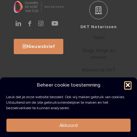
DKT Notarissen
Team
Nieuwsbrief
Vlogs, blogs en
nieuws
Werken bij DKT
Klantenportaal
Beheer cookie toestemming
Wwft
Leuk dat je onze website bezoekt. Ook wij maken gebruik van cookies.
Uitsluitend om de site gebruiksvriendelijker te maken en het
bezoekverkeer te kunnen analyseren.
Contact
Akkoord