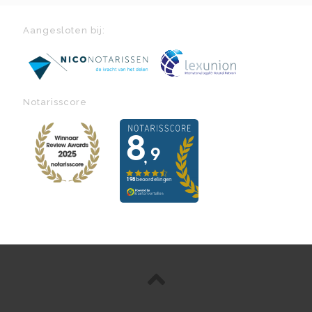
Aangesloten bij:
Notarisscore