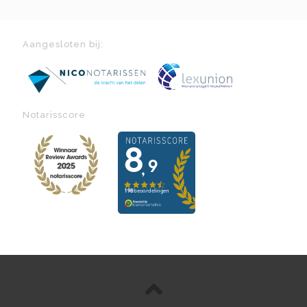
Aangesloten bij:
Notarisscore