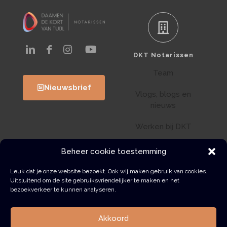
DKT Notarissen
Team
Nieuwsbrief
Vlogs, blogs en
nieuws
Werken bij DKT
Klantenportaal
Beheer cookie toestemming
Wwft
Leuk dat je onze website bezoekt. Ook wij maken gebruik van cookies.
Uitsluitend om de site gebruiksvriendelijker te maken en het
bezoekverkeer te kunnen analyseren.
Contact
Akkoord