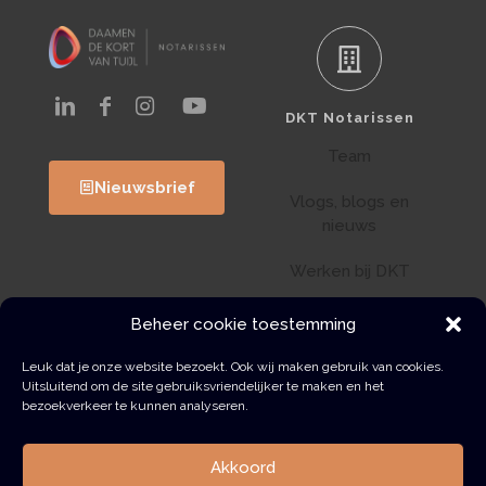
DKT Notarissen
Team
Nieuwsbrief
Vlogs, blogs en
nieuws
Werken bij DKT
Klantenportaal
Beheer cookie toestemming
Wwft
Leuk dat je onze website bezoekt. Ook wij maken gebruik van cookies.
Uitsluitend om de site gebruiksvriendelijker te maken en het
bezoekverkeer te kunnen analyseren.
Contact
Akkoord