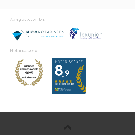
Aangesloten bij:
Notarisscore