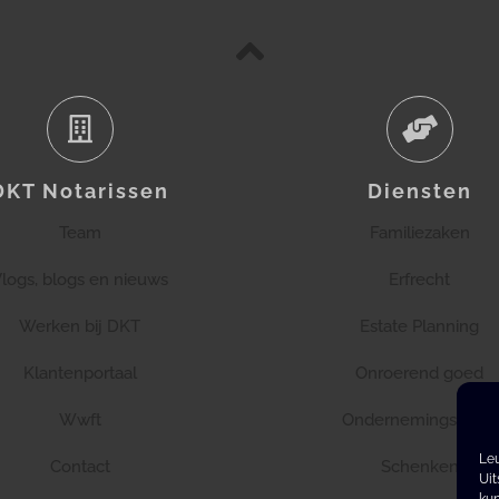
DKT Notarissen
Diensten
Team
Familiezaken
logs, blogs en nieuws
Erfrecht
Werken bij DKT
Estate Planning
Klantenportaal
Onroerend goed
Wwft
Ondernemingsrecht
Leu
Contact
Schenken
Uit