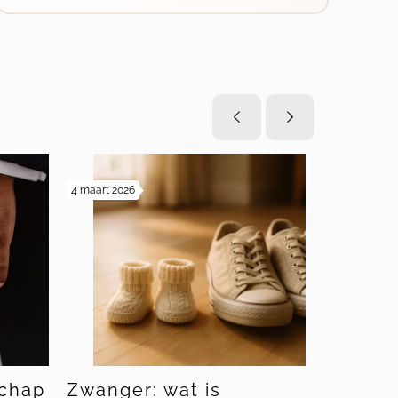
4 maart 2026
19 februari 20
chap
Zwanger: wat is
Bewind 