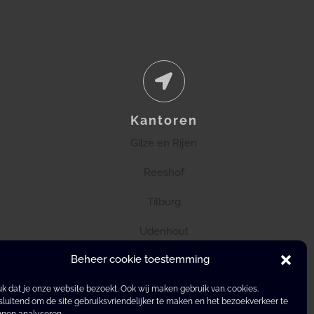
Kantoren
Gilze en Rijen
Reeshof
Tilburg
Udenhout
Beheer cookie toestemming
k dat je onze website bezoekt. Ook wij maken gebruik van cookies.
sluitend om de site gebruiksvriendelijker te maken en het bezoekverkeer te