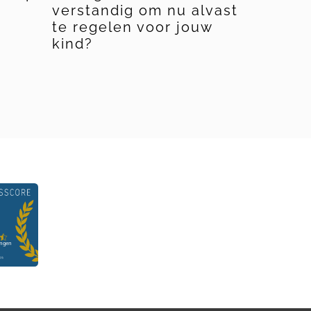
verstandig om nu alvast
kun je 
te regelen voor jouw
kinder
kind?