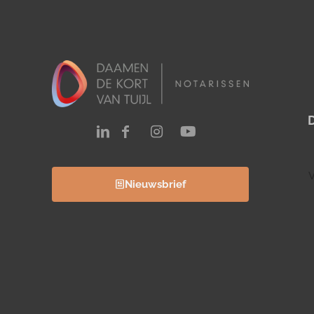
V
Nieuwsbrief