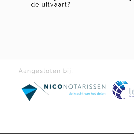
ekje
de uitvaart?
Aangesloten bij: