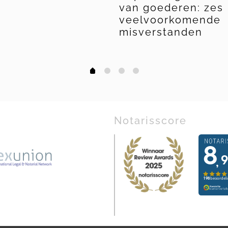
van goederen: zes
veelvoorkomende
misverstanden
1
2
3
0
Notarisscore