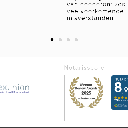
van goederen: zes
veelvoorkomende
misverstanden
1
2
3
0
Notarisscore