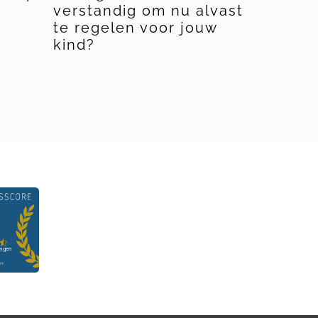
verstandig om nu alvast
kun je 
te regelen voor jouw
kinder
kind?