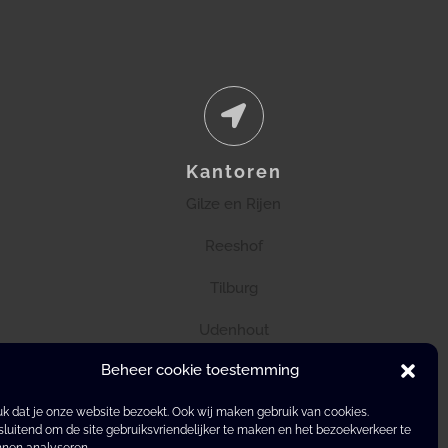
Kantoren
Gilze en Rijen
Reeshof
Tilburg
Udenhout
Beheer cookie toestemming
k dat je onze website bezoekt. Ook wij maken gebruik van cookies.
sluitend om de site gebruiksvriendelijker te maken en het bezoekverkeer te