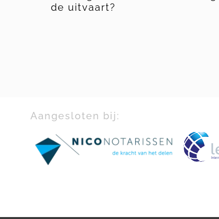
ekje
de uitvaart?
Aangesloten bij: