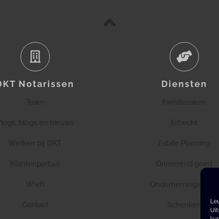
DKT Notarissen
Diensten
Team
Familiezaken
logs, blogs en nieuws
Erfrecht
Werken bij DKT
Estate Planning
Klantenportaal
Onroerend goed
Wwft
Ondernemingsrecht
Leu
Contact
Schenken
Uit