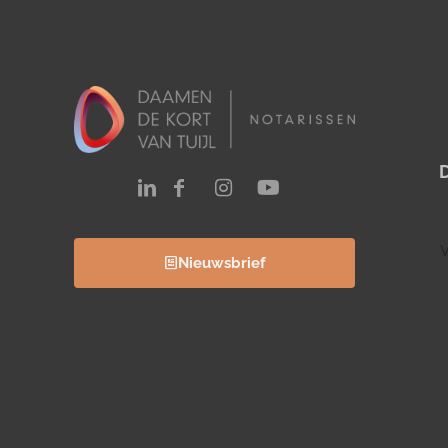
V
Nieuwsbrief