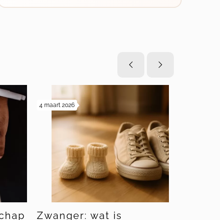
4 maart 2026
19 februari 20
chap
Zwanger: wat is
Bewind 