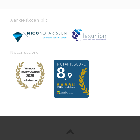
Aangesloten bij:
Notarisscore