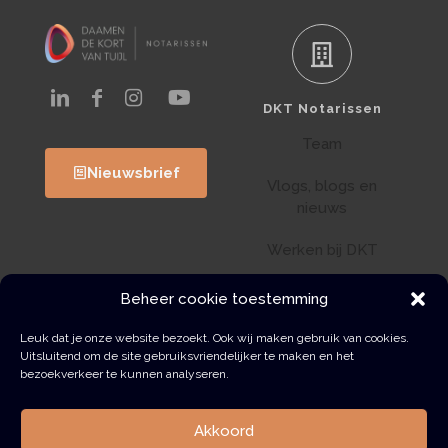
DKT Notarissen
Team
Nieuwsbrief
Vlogs, blogs en
nieuws
Werken bij DKT
Klantenportaal
Beheer cookie toestemming
Wwft
Leuk dat je onze website bezoekt. Ook wij maken gebruik van cookies.
Uitsluitend om de site gebruiksvriendelijker te maken en het
bezoekverkeer te kunnen analyseren.
Contact
Akkoord