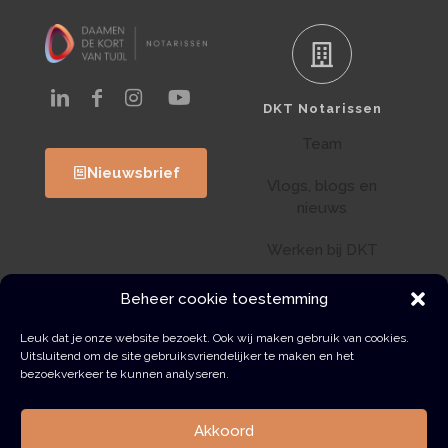
DKT Notarissen
Team
Nieuwsbrief
Vlogs, blogs en
nieuws
Werken bij DKT
Klantenportaal
Beheer cookie toestemming
Wwft
Leuk dat je onze website bezoekt. Ook wij maken gebruik van cookies.
Uitsluitend om de site gebruiksvriendelijker te maken en het
bezoekverkeer te kunnen analyseren.
Contact
Akkoord