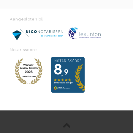
Aangesloten bij:
Notarisscore