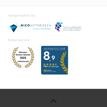
Aangesloten bij:
Notarisscore