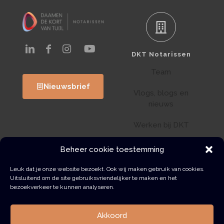
DKT Notarissen
Team
Nieuwsbrief
Vlogs, blogs en
nieuws
Werken bij DKT
Klantenportaal
Beheer cookie toestemming
Wwft
Leuk dat je onze website bezoekt. Ook wij maken gebruik van cookies.
Uitsluitend om de site gebruiksvriendelijker te maken en het
bezoekverkeer te kunnen analyseren.
Contact
Akkoord