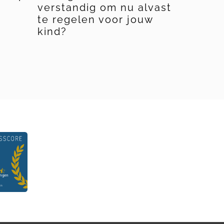
verstandig om nu alvast
kun je 
te regelen voor jouw
kinder
kind?