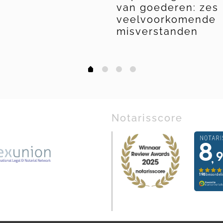
van goederen: zes
veelvoorkomende
misverstanden
1
2
3
0
Notarisscore