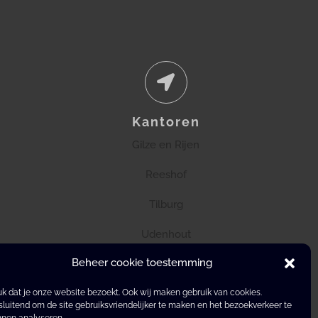
Kantoren
Gilze en Rijen
Reeshof
Tilburg
Udenhout
Beheer cookie toestemming
k dat je onze website bezoekt. Ook wij maken gebruik van cookies.
sluitend om de site gebruiksvriendelijker te maken en het bezoekverkeer te