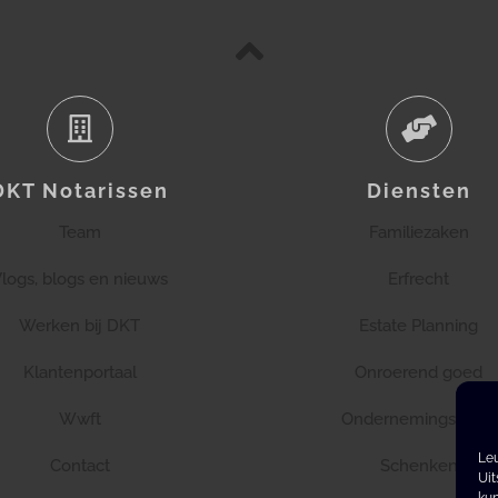
DKT Notarissen
Diensten
Team
Familiezaken
logs, blogs en nieuws
Erfrecht
Werken bij DKT
Estate Planning
Klantenportaal
Onroerend goed
Wwft
Ondernemingsrecht
Leu
Contact
Schenken
Uit