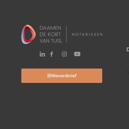
V
Nieuwsbrief