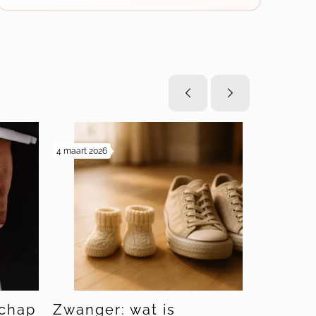
4 maart 2026
19 februari 20
chap
Zwanger: wat is
Bewind 