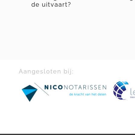
ekje
de uitvaart?
Aangesloten bij: