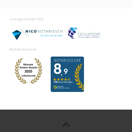
Aangesloten bij:
Notarisscore