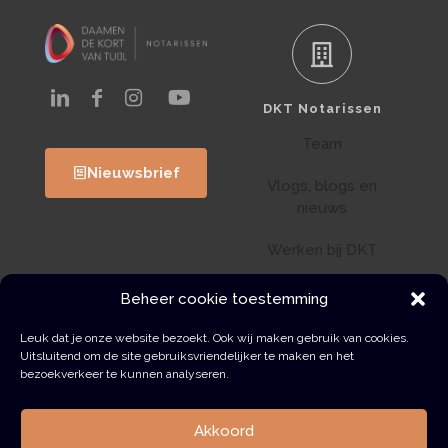
DKT Notarissen
Team
Nieuwsbrief
Vlogs, blogs en
nieuws
Werken bij DKT
Klantenportaal
Beheer cookie toestemming
Wwft
Leuk dat je onze website bezoekt. Ook wij maken gebruik van cookies.
Uitsluitend om de site gebruiksvriendelijker te maken en het
bezoekverkeer te kunnen analyseren.
Contact
Akkoord