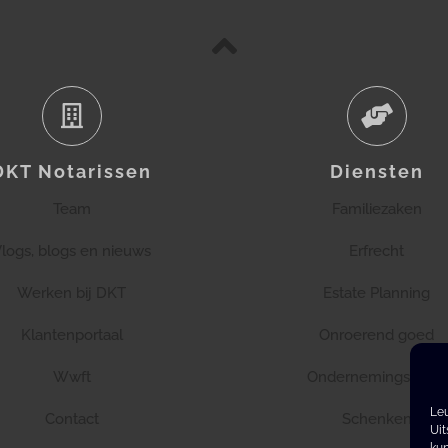
DKT Notarissen
Diensten
Team
Familiezaken
logs, blogs en nieuws
Erfrecht
Werken bij DKT
Estate Planning
Klantenportaal
Onroerend goed
Wwft
Ondernemingsrecht
Leu
Contact
Schenken
Uit