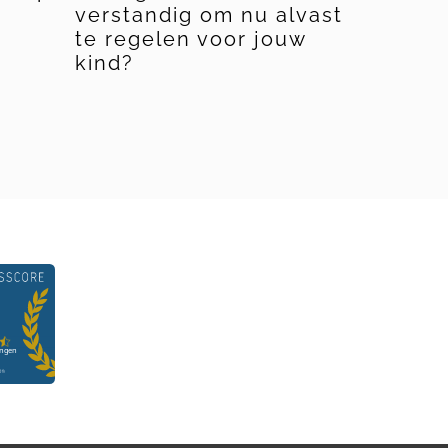
verstandig om nu alvast
kun je 
te regelen voor jouw
kinder
kind?