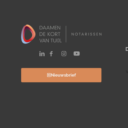
V
Nieuwsbrief