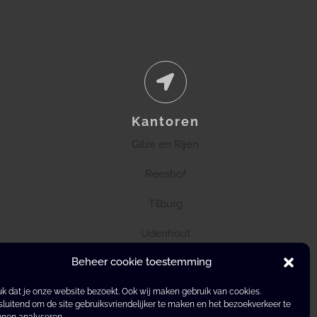
Kantoren
Gilze en Rijen
Reeshof
Tilburg
Udenhout
Beheer cookie toestemming
k dat je onze website bezoekt. Ook wij maken gebruik van cookies.
sluitend om de site gebruiksvriendelijker te maken en het bezoekverkeer te