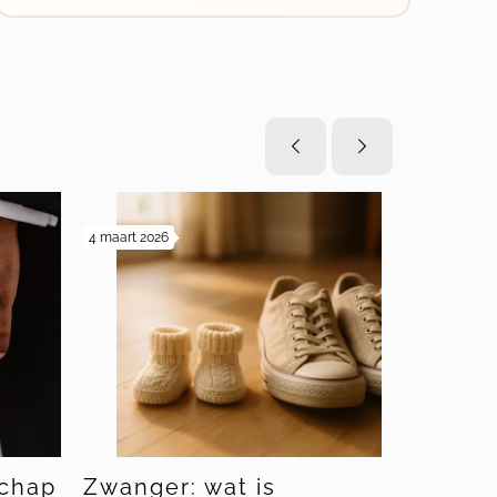
4 maart 2026
19 februari 20
chap
Zwanger: wat is
Bewind 