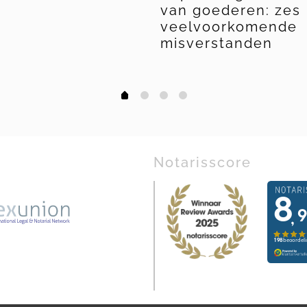
van goederen: zes
veelvoorkomende
misverstanden
1
2
3
0
Notarisscore