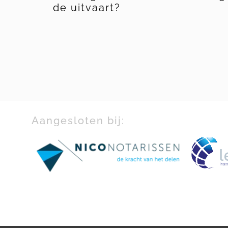
ekje
de uitvaart?
Aangesloten bij: