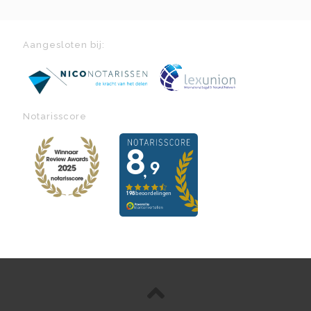
Aangesloten bij:
Notarisscore