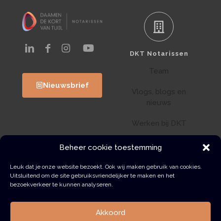
DKT Notarissen
Team
Nieuwsbrief
Vlogs, blogs en
nieuws
Werken bij DKT
Klantenportaal
Beheer cookie toestemming
Wwft
Leuk dat je onze website bezoekt. Ook wij maken gebruik van cookies.
Uitsluitend om de site gebruiksvriendelijker te maken en het
bezoekverkeer te kunnen analyseren.
Contact
Akkoord