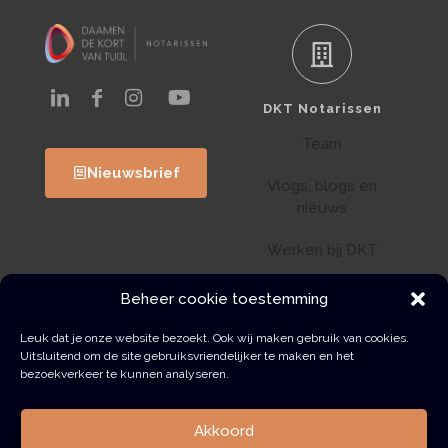
DKT Notarissen
Team
Nieuwsbrief
Vlogs, blogs en
nieuws
Werken bij DKT
Klantenportaal
Beheer cookie toestemming
Wwft
Leuk dat je onze website bezoekt. Ook wij maken gebruik van cookies.
Uitsluitend om de site gebruiksvriendelijker te maken en het
bezoekverkeer te kunnen analyseren.
Contact
Akkoord