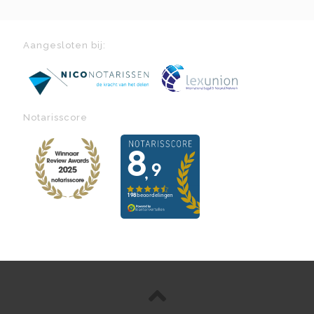
Aangesloten bij:
Notarisscore