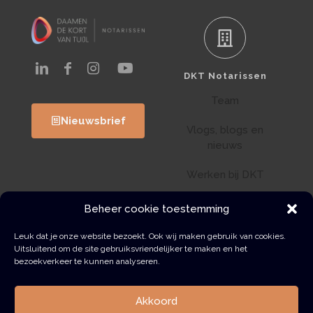
DKT Notarissen
Team
Nieuwsbrief
Vlogs, blogs en
nieuws
Werken bij DKT
Klantenportaal
Beheer cookie toestemming
Wwft
Leuk dat je onze website bezoekt. Ook wij maken gebruik van cookies.
Uitsluitend om de site gebruiksvriendelijker te maken en het
bezoekverkeer te kunnen analyseren.
Contact
Akkoord