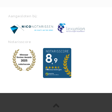
Aangesloten bij:
Notarisscore