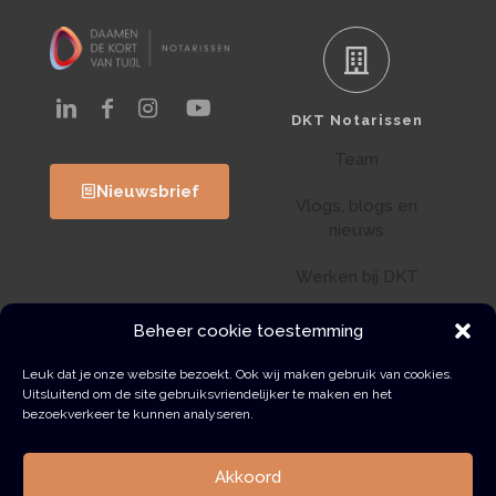
DKT Notarissen
Team
Nieuwsbrief
Vlogs, blogs en
nieuws
Werken bij DKT
Klantenportaal
Beheer cookie toestemming
Wwft
Leuk dat je onze website bezoekt. Ook wij maken gebruik van cookies.
Uitsluitend om de site gebruiksvriendelijker te maken en het
bezoekverkeer te kunnen analyseren.
Contact
Akkoord