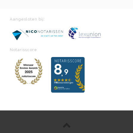
Aangesloten bij:
Notarisscore