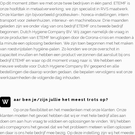
Op dit moment zitten we met onze twee bedrijven in één pand. ETEMF is
onze hoofdtak in metaalverwerking; we zijn specialist in RVS maatwerk.
Onze klanten zijn bijvoorbeeld grootkeuken-, horeca-instellingen, intern
transport voor ziekenhuizen, interieur- en machinebouw. Drie maanden
geleden zijn we onder vlag van ons bedrijf ETEMF ons tweede bedrijf
begonnen; Dutch Hygiene Company BV. Wij zagen namelijk de vraag in
onze producten van ETEMF teruglopen door de Corona-crisis en moesten à
la minute een oplossing bedenken. We zijn toen begonnen met het maken
van roestvrijstalen hygiëne-palen. Zo konden we onze overschot in
capaciteit invullen en hebben een product verzonnen dat aansluit bij ons
bedrijf ETEMF en waar op dit moment vraag naar is. We hebben een
nieuwe website voor Dutch Hygiene Company BV geopend en alle
bestellingen die daarop worden gedaan, die bepalen vervolgens wat onze
werkzaamheden de volgende dag inhouden.
aar ben je/zijn jullie het meest trots op?
W
Op onze flexibiliteit en het meedenken met onze klanten. Onze
klanten moeten het gevoel hebben dat wij er met hele bedrijf alles aan
doen om aan hun vraag te voldoen en oplossingen te vinden. Wij hebben
als compagnons het gevoel dat we het probleem meteen willen oplossen
en daar is ons hele bedrijf mee bezig. Op deze instelling zijn wij het meeste