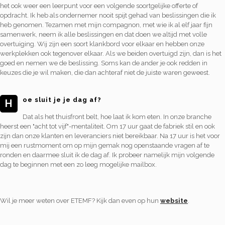
het ook weer een leerpunt voor een volgende soortgelijke offerte of
opdracht. Ik heb als ondernemer nooit spijt gehad van beslissingen die ik
heb genomen. Tezamen met mijn compagnon, met wie ik al elf jaar fijn
samenwerk, neem ik alle beslissingen en dat doen we altijd met volle
overtuiging. Wij zijn een soort klankbord voor elkaar en hebben onze
werkplekken ook tegenover elkaar. Als we beiden overtuigd zijn, dan is het
goed en nemen we de beslissing. Soms kan de ander je ook redden in
keuzes die je wil maken, die dan achteraf niet de juiste waren geweest.
oe sluit je je dag af?
H
Dat als het thuisfront belt, hoe laat ik kom eten. In onze branche
heerst een "acht tot vijf"-mentaliteit. Om 17 uur gaat de fabriek stil en ook
zijn dan onze klanten en leveranciers niet bereikbaar. Na 17 uur is het voor
mij een rustmoment om op mijn gemak nog openstaande vragen af te
ronden en daarmee sluit ik de dag af. Ik probeer namelijk mijn volgende
dag te beginnen met een zo leeg mogelijke mailbox.
Wil je meer weten over ETEMF? Kijk dan even op hun
website
.