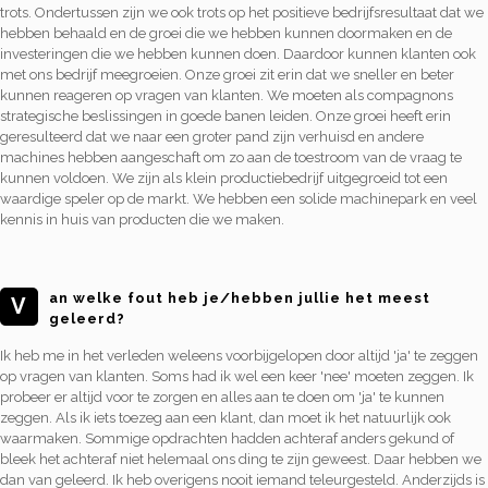
trots. Ondertussen zijn we ook trots op het positieve bedrijfsresultaat dat we
hebben behaald en de groei die we hebben kunnen doormaken en de
investeringen die we hebben kunnen doen. Daardoor kunnen klanten ook
met ons bedrijf meegroeien. Onze groei zit erin dat we sneller en beter
kunnen reageren op vragen van klanten. We moeten als compagnons
strategische beslissingen in goede banen leiden. Onze groei heeft erin
geresulteerd dat we naar een groter pand zijn verhuisd en andere
machines hebben aangeschaft om zo aan de toestroom van de vraag te
kunnen voldoen. We zijn als klein productiebedrijf uitgegroeid tot een
waardige speler op de markt. We hebben een solide machinepark en veel
kennis in huis van producten die we maken.
an welke fout heb je/hebben jullie het meest
V
geleerd?
Ik heb me in het verleden weleens voorbijgelopen door altijd 'ja' te zeggen
op vragen van klanten. Soms had ik wel een keer 'nee' moeten zeggen. Ik
probeer er altijd voor te zorgen en alles aan te doen om 'ja' te kunnen
zeggen. Als ik iets toezeg aan een klant, dan moet ik het natuurlijk ook
waarmaken. Sommige opdrachten hadden achteraf anders gekund of
bleek het achteraf niet helemaal ons ding te zijn geweest. Daar hebben we
dan van geleerd. Ik heb overigens nooit iemand teleurgesteld. Anderzijds is