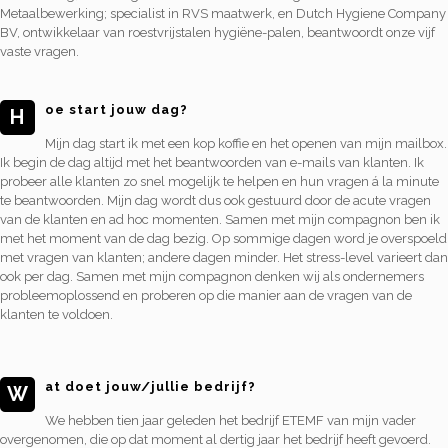
Metaalbewerking; specialist in RVS maatwerk, en Dutch Hygiene Company
BV, ontwikkelaar van roestvrijstalen hygiëne-palen, beantwoordt onze vijf
vaste vragen.
oe start jouw dag?
H
Mijn dag start ik met een kop koffie en het openen van mijn mailbox.
Ik begin de dag altijd met het beantwoorden van e-mails van klanten. Ik
probeer alle klanten zo snel mogelijk te helpen en hun vragen á la minute
te beantwoorden. Mijn dag wordt dus ook gestuurd door de acute vragen
van de klanten en ad hoc momenten. Samen met mijn compagnon ben ik
met het moment van de dag bezig. Op sommige dagen word je overspoeld
met vragen van klanten; andere dagen minder. Het stress-level varieert dan
ook per dag. Samen met mijn compagnon denken wij als ondernemers
probleemoplossend en proberen op die manier aan de vragen van de
klanten te voldoen.
at doet jouw/jullie bedrijf?
W
We hebben tien jaar geleden het bedrijf ETEMF van mijn vader
overgenomen, die op dat moment al dertig jaar het bedrijf heeft gevoerd.