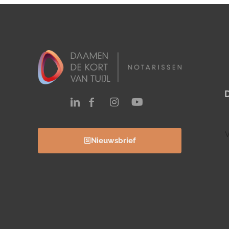
V
Nieuwsbrief