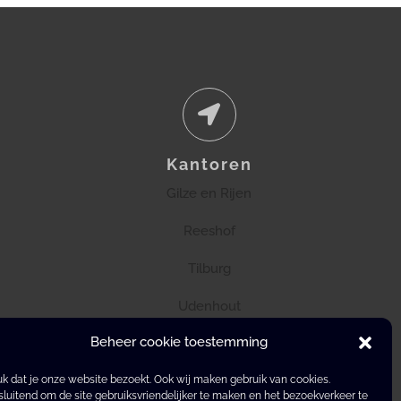
Kantoren
Gilze en Rijen
Reeshof
Tilburg
Udenhout
Beheer cookie toestemming
k dat je onze website bezoekt. Ook wij maken gebruik van cookies.
sluitend om de site gebruiksvriendelijker te maken en het bezoekverkeer te