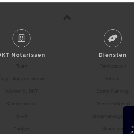
DKT Notarissen
Diensten
Team
Familiezaken
logs, blogs en nieuws
Erfrecht
Werken bij DKT
Estate Planning
Klantenportaal
Onroerend goed
Wwft
Ondernemingsrecht
Leu
Contact
Schenken
Uit