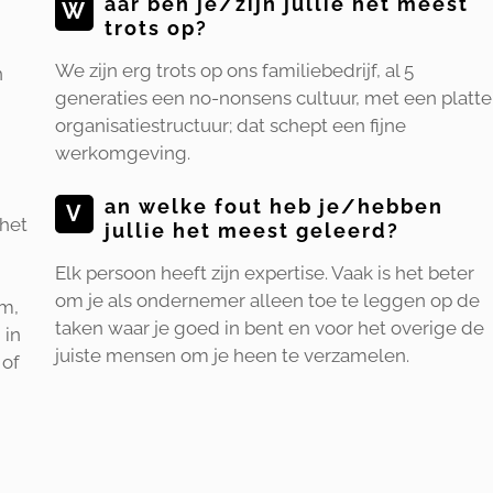
aar ben je/zijn jullie het meest
W
trots op?
We zijn erg trots op ons familiebedrijf, al 5
n
generaties een no-nonsens cultuur, met een platte
organisatiestructuur; dat schept een fijne
werkomgeving.
an welke fout heb je/hebben
V
 het
jullie het meest geleerd?
Elk persoon heeft zijn expertise. Vaak is het beter
om je als ondernemer alleen toe te leggen op de
m,
taken waar je goed in bent en voor het overige de
 in
juiste mensen om je heen te verzamelen.
 of