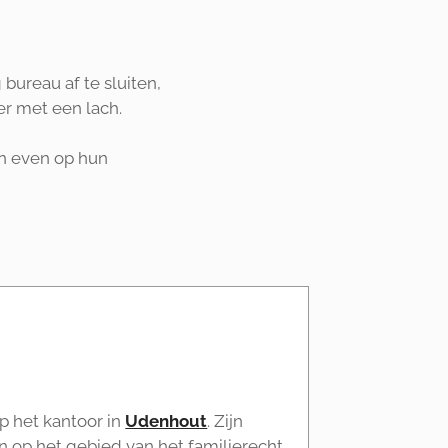
bureau af te sluiten,
er met een lach.
an even op hun
p het kantoor in
Udenhout
. Zijn
en op het gebied van het familierecht