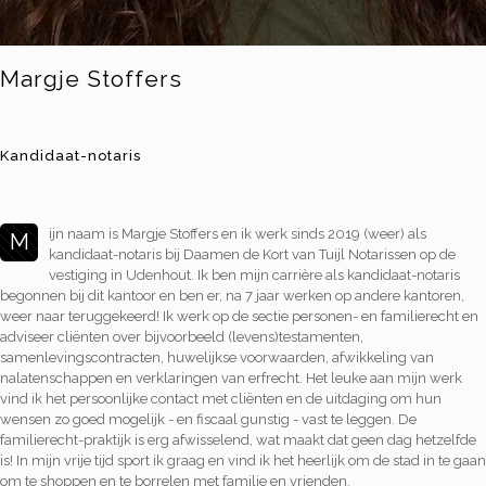
Margje Stoffers
Kandidaat-notaris
ijn naam is Margje Stoffers en ik werk sinds 2019 (weer) als
M
kandidaat-notaris bij Daamen de Kort van Tuijl Notarissen op de
vestiging in Udenhout. Ik ben mijn carrière als kandidaat-notaris
begonnen bij dit kantoor en ben er, na 7 jaar werken op andere kantoren,
weer naar teruggekeerd! Ik werk op de sectie personen- en familierecht en
adviseer cliënten over bijvoorbeeld (levens)testamenten,
samenlevingscontracten, huwelijkse voorwaarden, afwikkeling van
nalatenschappen en verklaringen van erfrecht. Het leuke aan mijn werk
vind ik het persoonlijke contact met cliënten en de uitdaging om hun
wensen zo goed mogelijk - en fiscaal gunstig - vast te leggen. De
familierecht-praktijk is erg afwisselend, wat maakt dat geen dag hetzelfde
is! In mijn vrije tijd sport ik graag en vind ik het heerlijk om de stad in te gaan
om te shoppen en te borrelen met familie en vrienden.