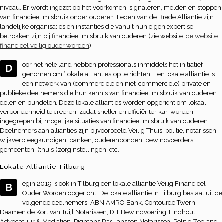
niveau. Er wordt ingezet op het voorkomen, signaleren, melden en stoppen
van financieel misbruik onder ouderen. Leden van de Brede Alliantie zijn
landelijke organisaties en instanties die vanuit hun eigen expertise
betrokken zijn bij financieel misbruik van ouderen (zie website:
de website
financieel veilig ouder worden
).
oor het hele land hebben professionals inmiddels het initiatief
D
genomen om ‘lokale allianties’ op te richten. Een lokale alliantie is
een netwerk van (commerciële en niet-commerciële) private en
publieke deelnemers die hun kennis van financieel misbruik van ouderen
delen en bundelen. Deze lokale allianties worden opgericht om lokaal
verbondenheid te creëren, zodat sneller en efficiënter kan worden
ingegrepen bij mogelijke situaties van financieel misbruik van ouderen.
Deelnemers aan allianties zijn bijvoorbeeld Veilig Thuis, politie, notarissen,
wijkverpleegkundigen, banken, ouderenbonden, bewindvoerders,
gemeenten, (thuis-)zorginstellingen, etc.
Lokale Alliantie Tilburg
egin 2019 is ook in Tilburg een lokale alliantie Veilig Financieel
B
Ouder Worden opgericht. De lokale alliantie in Tilburg bestaat uit de
volgende deelnemers: ABN AMRO Bank, Contourde Twern,
Daamen de Kort van Tuijl Notarissen, DIT Bewindvoering, Lindhout
Advocatuur & Mediation, Pigmans Ras Janssen Notarissen, Politie Zeeland-