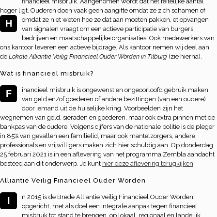
financieel misbruik. Aangenomen wordt dat het feitelijke aantal
hoger ligt. Ouderen doen vaak geen aangifte omdat ze zich schamen of
omdat ze niet weten hoe ze dat aan moeten pakken.
et opvangen
H
van signalen vraagt om een actieve participatie van burgers,
bedrijven en maatschappelijke organisaties. Ook medewerkers van
ons kantoor leveren een actieve bijdrage. Als kantoor nemen wij deel aan
de
Lokale Alliantie Veilig Financieel Ouder Worden in Tilburg
(zie hierna).
Wat is financieel misbruik?
inancieel misbruik is ongewenst en ongeoorloofd gebruik maken
F
van geld en/of goederen of andere bezittingen (van een oudere)
door iemand uit de huiselijke kring. Voorbeelden zijn het
wegnemen van geld, sieraden en goederen, maar ook extra pinnen met de
bankpas van de oudere. Volgens cijfers van de nationale politie is de pleger
in 85% van gevallen een familielid, maar ook mantelzorgers, andere
professionals en vrijwilligers maken zich hier schuldig aan. Op donderdag
25 februari 2021 is in een aflevering van het programma Zembla aandacht
besteed aan dit onderwerp. Je kunt
hier deze aflevering terugkijken
.
Alliantie Veilig Financieel Ouder Worden
n 2015 is de Brede Alliantie Veilig Financieel Ouder Worden
I
opgericht, met als doel een integrale aanpak tegen financieel
misbruik tot stand te brengen, op lokaal, regionaal en landelijk