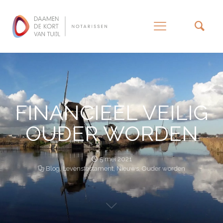
–
FINANCIEEL VEILIG
OUDER WORDEN
5 mei 2021
Blog
,
Levenstestament
,
Nieuws
,
Ouder worden