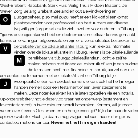
West-Brabant, Rabobank, Sterk Huis, Veilig Thuis Midden Brabant, De
Wever, Zorg Belang Brabant Zeeland en 013 Bewindvoering en
Budgetbeheer.
p 16 mei 2020 heeft er een kick-offbijeenkomst
O
plaatsgevonden voor professionals en bestuurders van diverse
(vrijwilligers)organisaties die zich inzetten voor ouderen in Tilburg.
Tijdens deze bijeenkomst hebben deelnemers met elkaar kennis gemaakt,
kennis en ervaringen uitgewisseld en zijn er diverse situaties besproken.
ia
de website van de lokale alliantie Tilburg
kun je extra informatie
V
vinden over de lokale alliantie in Tilburg. Tevens is de lokale alliantie
bereikbaar via tilburg@lokalealliantie.nl.
ocht je zelf te
M
maken hebben met financieel misbruik of ken je een oudere
die te maken heeft met financieel misbruik, aarzel dan niet
om contact op te nemen met de Lokale Alliantie in Tilburg (of je
woonplaats) of één van de deelnemers.
e kunt ook het heft in eigen
J
handen nemen door een testament of een levenstestament te
maken. Deze notariële akten kan je laten opstellen via een notaris.
Op onze website vindt je
deze vlog
waar het onderwerp (testament en
levenstestament) in twee minuten wordt besproken. Kortom, wil je meer
weten over (levens-) testamenten en heb je even tijd? Kijk dan naar de video
op onze website. Mocht je daarna nog vragen hebben, neem dan gerust
contact op met ons kantoor.
Neem het heft in eigen handen!