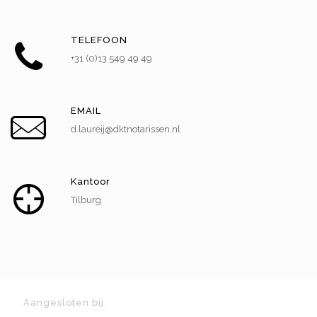
TELEFOON
+31 (0)13 549 49 49
EMAIL
d.laureij@dktnotarissen.nl
Kantoor
Tilburg
Aangesloten bij: