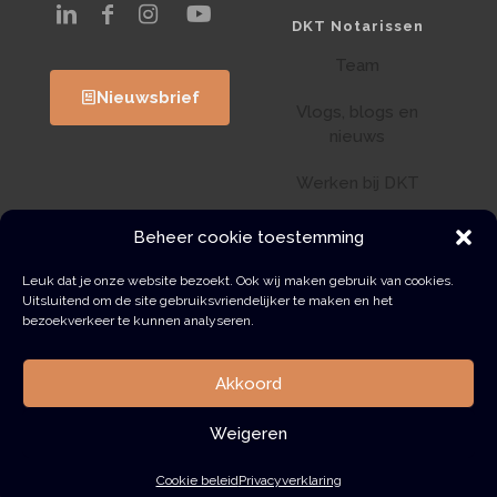
DKT Notarissen
Team
Nieuwsbrief
Vlogs, blogs en
nieuws
Werken bij DKT
Klantenportaal
Beheer cookie toestemming
Wwft
Leuk dat je onze website bezoekt. Ook wij maken gebruik van cookies.
Uitsluitend om de site gebruiksvriendelijker te maken en het
bezoekverkeer te kunnen analyseren.
Contact
Akkoord
Weigeren
© 2026 DKT Notarissen | Alle rechten voorbehouden
Algemene voorwaarden
Privacyverklaring
Cookie beleid
Privacyverklaring
Klachtenregeling