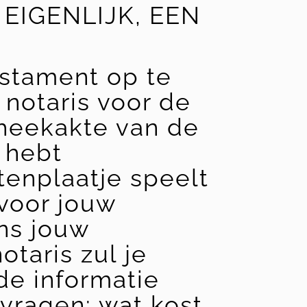
EIGENLIJK, EEN
stament op te
 notaris voor de
theekakte van de
t hebt
tenplaatje speelt
 voor jouw
ens jouw
otaris zul je
de informatie
vragen: wat kost