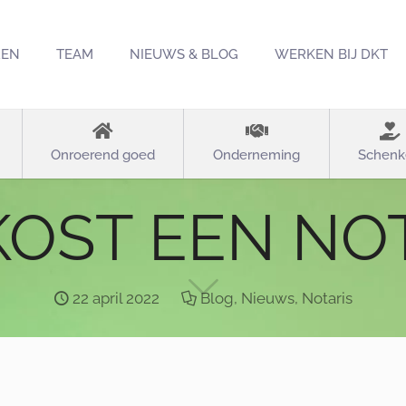
REN
TEAM
NIEUWS & BLOG
WERKEN BIJ DKT
Onroerend goed
Onderneming
Schenk
KOST EEN NOT
22 april 2022
Blog
,
Nieuws
,
Notaris