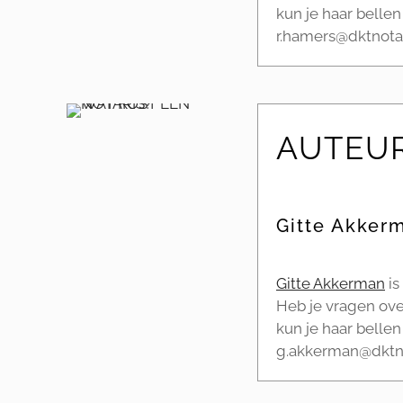
kun je haar bellen
r.hamers@dktnotar
AUTEU
Gitte Akker
Gitte Akkerman
is
Heb je vragen ove
kun je haar bellen
g.akkerman@dktno