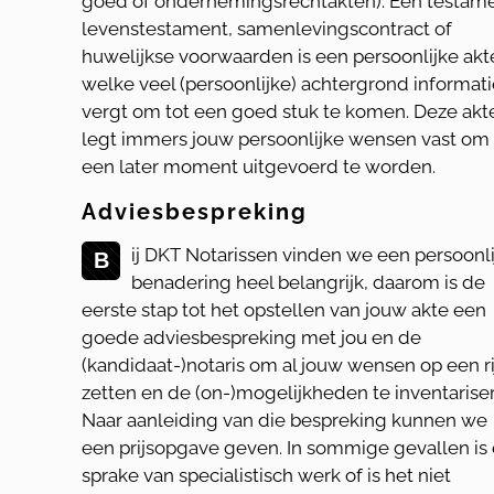
goed of ondernemingsrechtakten). Een testame
levenstestament, samenlevingscontract of
huwelijkse voorwaarden is een persoonlijke akt
welke veel (persoonlijke) achtergrond informat
vergt om tot een goed stuk te komen. Deze akt
legt immers jouw persoonlijke wensen vast om
een later moment uitgevoerd te worden.
Adviesbespreking
ij DKT Notarissen vinden we een persoonli
B
benadering heel belangrijk, daarom is de
eerste stap tot het opstellen van jouw akte een
goede adviesbespreking met jou en de
(kandidaat-)notaris om al jouw wensen op een ri
zetten en de (on-)mogelijkheden te inventarise
Naar aanleiding van die bespreking kunnen we
een prijsopgave geven. In sommige gevallen is 
sprake van specialistisch werk of is het niet