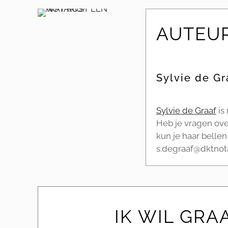
AUTEU
Sylvie de Gr
Sylvie de Graaf
is
Heb je vragen ove
kun je haar bellen
s.degraaf@dktnota
IK WIL GRA