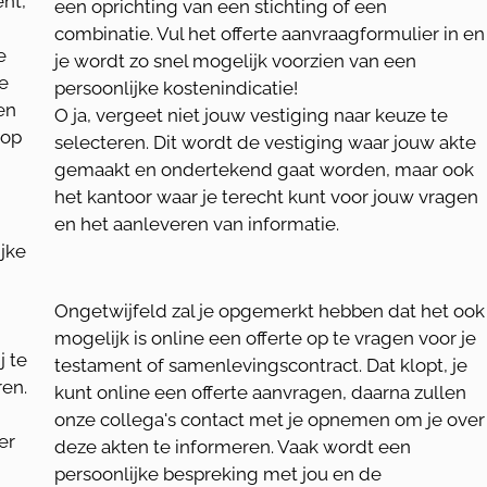
nt,
een oprichting van een stichting of een
combinatie. Vul het offerte aanvraagformulier in en
e
je wordt zo snel mogelijk voorzien van een
ie
persoonlijke kostenindicatie!
en
O ja, vergeet niet jouw vestiging naar keuze te
 op
selecteren. Dit wordt de vestiging waar jouw akte
gemaakt en ondertekend gaat worden, maar ook
het kantoor waar je terecht kunt voor jouw vragen
en het aanleveren van informatie.
jke
Ongetwijfeld zal je opgemerkt hebben dat het ook
mogelijk is online een offerte op te vragen voor je
j te
testament of samenlevingscontract. Dat klopt, je
ren.
kunt online een offerte aanvragen, daarna zullen
onze collega's contact met je opnemen om je over
er
deze akten te informeren. Vaak wordt een
persoonlijke bespreking met jou en de