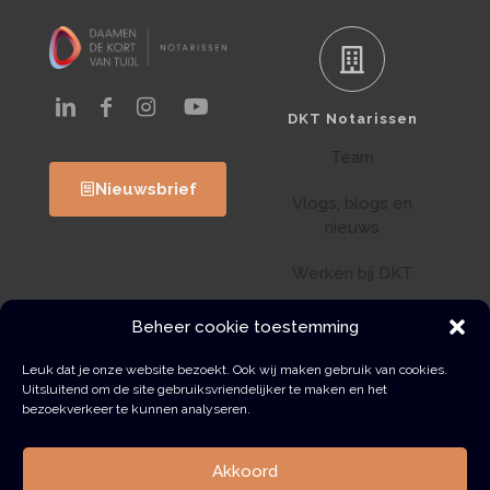
DKT Notarissen
Team
Nieuwsbrief
Vlogs, blogs en
nieuws
Werken bij DKT
Klantenportaal
Beheer cookie toestemming
Wwft
Leuk dat je onze website bezoekt. Ook wij maken gebruik van cookies.
Uitsluitend om de site gebruiksvriendelijker te maken en het
bezoekverkeer te kunnen analyseren.
Contact
Akkoord