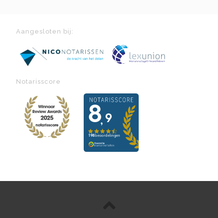
Aangesloten bij:
Notarisscore