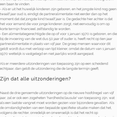
een baan te vinden.
- Als er uit het huwelijk kinderen zijn geboren, en het jongste kind nog geen
twaalf jaar oud is, eindigt de partneralimentatie niet eerder dan op het
moment dat dat jongste kind twaalf jaar is. De gedachte hier achter is dat
het voor iemand die voor jonge kinderen zorgt, niet eenvoudig is om op
korte termijn financieel zelfstandig te worden.
- Een alimentatiegerechtigde die op of voor 1 januari 1970 is geboren, en die
bij de invoering van de wet dus 50 jaar of ouder is, heeft recht op tien jaar
partneralimentatie in plaats van vijf jaar. De groep mensen waarvoor dit
geldt wordt dus met verloop van tijd kleiner, omdat de datum van 1 januari
1970 wettelijk is vastgelegd en niet jaarlijks wordt aangepast.
Als er meerdere uitzonderingen van toepassing zijn op een scheidend
echtpaar, dan geldt de uitzondering die de langste termijn geeft.
Zijn dat alle uitzonderingen?
Naast de drie genoemde uitzonderingen op de nieuwe hoofdregel van vijf
jaar, zal er ook een zogeheten 'hardheidsclausule' van toepassing zijn, wat
als een laatste vangnet moet worden gezien voor bijzondere gevallen. Als
de omstandigheden van een bepaalde specifieke situatie maken dat het,
volgens de rechter, onredelijk en onwenselijk is dat het recht op