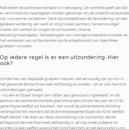
Niet alleen de partneralimentatie is in beweging. De overheid geeft aan dat
er verschillende maatregelen worden genomen om de arbeidsmarktpositie
van vrouwen te verbeteren. Denk bijvoorbeeld aan de bevordering van een
gelijkere verdeling van werk en zorg tussen partners, het eenvoudiger
maken om werken en zorgen te combineren, diverse
belastingmaatregelen, het tegengaan van zwangerschapsdiscriminatie, en
het verkleinen van achterstanden op de arbeidsmarkt van (specifieke
groepen) vrouwen.
Op iedere regel is er een uitzondering. Hier
ook?
Omdat het voor bepaalde groepen mensen niet eenvoudig zal zijn om in
het gewenste tempo financieel zelfstandig te worden, zijn er voor hen drie
uitzonderingen gemaakt:
- Als een echtpaar langer dan vijftien jaar getrouwd is (geweest), en de
persoon die partneralimentatie gaat ontvangen binnen tien jaar de AOW-
gerechtigde leeftijd zal bereiken, dan wordt de alimentatieverplichting
verlengd tot het moment dat de alimentatiegerechtigde de AOW-leeftijd
heeft bereikt. Het doel van deze uitzondering is te voorkomen dat de
echtgenoot die niet financieel zelfstandig is, dit nog moet proberen te
worden op een leeftijd waarop het misschien toch al niet eenvoudig is om