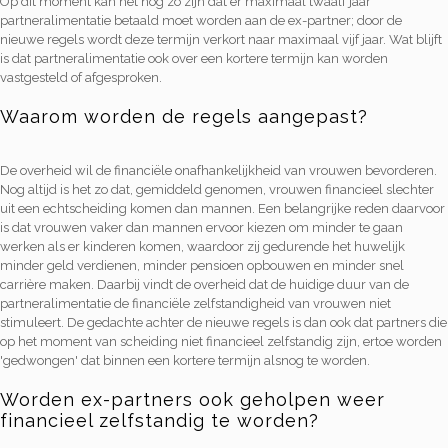
Op dit moment kan het nog zo zijn dat er maximaal twaalf jaar
partneralimentatie betaald moet worden aan de ex-partner; door de
nieuwe regels wordt deze termijn verkort naar maximaal vijf jaar. Wat blijft
is dat partneralimentatie ook over een kortere termijn kan worden
vastgesteld of afgesproken.
Waarom worden de regels aangepast?
De overheid wil de financiële onafhankelijkheid van vrouwen bevorderen.
Nog altijd is het zo dat, gemiddeld genomen, vrouwen financieel slechter
uit een echtscheiding komen dan mannen. Een belangrijke reden daarvoor
is dat vrouwen vaker dan mannen ervoor kiezen om minder te gaan
werken als er kinderen komen, waardoor zij gedurende het huwelijk
minder geld verdienen, minder pensioen opbouwen en minder snel
carrière maken. Daarbij vindt de overheid dat de huidige duur van de
partneralimentatie de financiële zelfstandigheid van vrouwen niet
stimuleert. De gedachte achter de nieuwe regels is dan ook dat partners die
op het moment van scheiding niet financieel zelfstandig zijn, ertoe worden
'gedwongen' dat binnen een kortere termijn alsnog te worden.
Worden ex-partners ook geholpen weer
financieel zelfstandig te worden?