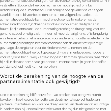
partneralimentatie zou eindigen, kan die rechter alsnog een andere termijn
vaststellen. Zodoende heeft de rechter de mogelijkheid om, bij
uitzondering, de alimentatieduur in schrijnende gevallen te verlengen.
Daarbij moet je bijvoorbeeld denken aan de volgende situaties: - de
alimentatiegerechtigde kan niet of onvoldoende terugkeren op de
arbeidsmarkt door zijn/haar gezondheidsproblemen die tijdens het
huwelijk zijn ontstaan; - de alimentatiegerechtigde draagt zorg voor een
gehandicapt of ernstig ziek (minder- of meerderjarig) kind, of is langdurig
en intensief belast met mantelzorg voor andere (schoon)familieleden; - de
alimentatiegerechtigde heeft aantoonbaar aan de alimentatieplichtige
gevraagd de zorgtaken voor de kinderen over te nemen, en de
alimentatieplichtige heeft dit geweigerd; - de alimentatiegerechtigde is
voor of tijdens het huwelijk arbeidsongeschikt of ziek geworden, waardoor
hij/zij in de voor hem/haar geldende alimentatietermijn geen financiële
zelfstandigheid heeft kunnen bereiken.
Wordt de berekening van de hoogte van de
partneralimentatie ook gewijzigd?
Nee, die berekening blijft hetzelfde. Dat betekent dat per geval wordt
bekeken: - hoe hoog de behoefte van de alimentatiegerechtigde aan
partneralimentatie is, en; - wat de draagkracht van de alimentatieplichtige
is. Anders dan bij kinderalimentatie wordt daarbij dus niet gerekend met