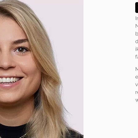
I
N
b
d
i
f
M
e
v
r
w