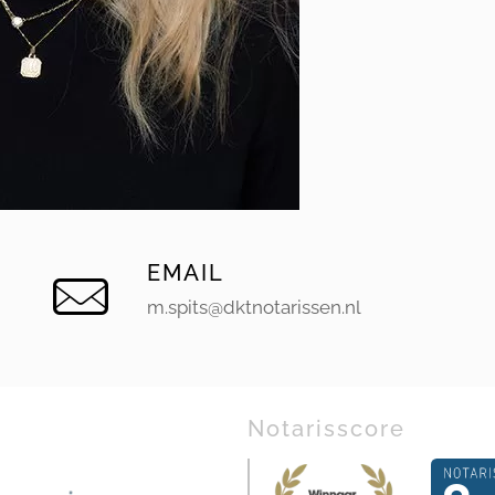
EMAIL
m.spits@dktnotarissen.nl
Notarisscore