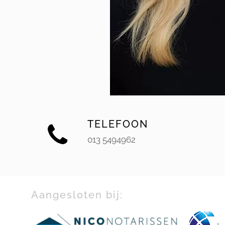
TELEFOON
013 5494962
Aangesloten bij: