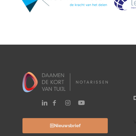
V
Nieuwsbrief