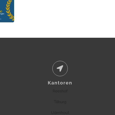
Kantoren
Reeshof
Tilburg
Udenhout