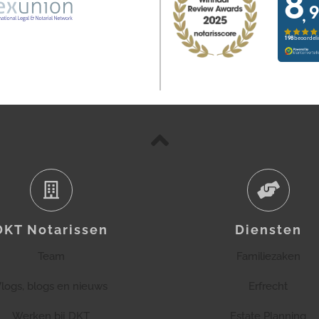
DKT Notarissen
Diensten
Team
Familiezaken
logs, blogs en nieuws
Erfrecht
Werken bij DKT
Estate Planning