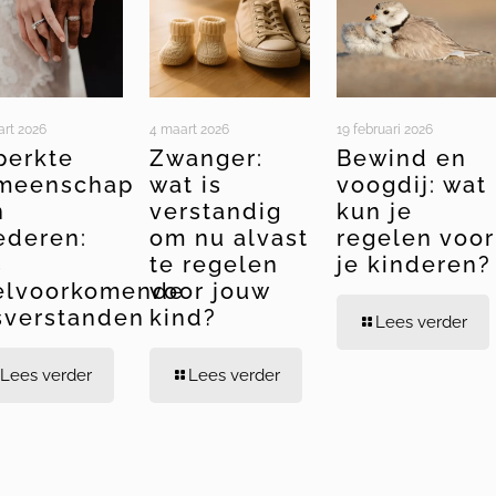
art 2026
4 maart 2026
19 februari 2026
perkte
Zwanger:
Bewind en
meenschap
wat is
voogdij: wat
n
verstandig
kun je
ederen:
om nu alvast
regelen voor
s
te regelen
je kinderen?
elvoorkomende
voor jouw
sverstanden
kind?
Lees verder
Lees verder
Lees verder