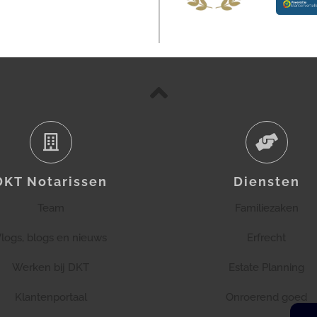
DKT Notarissen
Diensten
Team
Familiezaken
logs, blogs en nieuws
Erfrecht
Werken bij DKT
Estate Planning
Klantenportaal
Onroerend goed