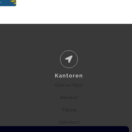
Kantoren
Gilze en Rijen
Reeshof
Tilburg
Udenhout