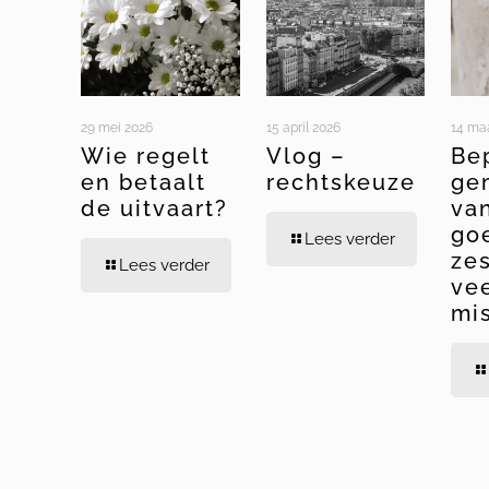
29 mei 2026
15 april 2026
14 ma
Wie regelt
Vlog –
Be
en betaalt
rechtskeuze
ge
de uitvaart?
va
go
Lees verder
ze
Lees verder
ve
mi