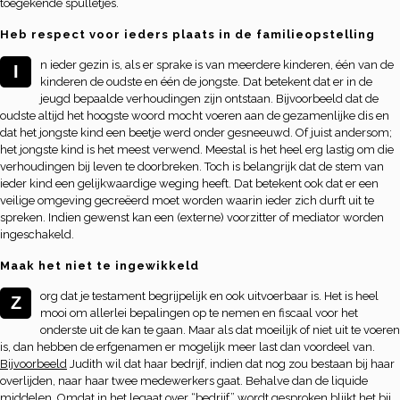
toegekende spulletjes.
Heb respect voor ieders plaats in de familieopstelling
n ieder gezin is, als er sprake is van meerdere kinderen, één van de
I
kinderen de oudste en één de jongste. Dat betekent dat er in de
jeugd bepaalde verhoudingen zijn ontstaan. Bijvoorbeeld dat de
oudste altijd het hoogste woord mocht voeren aan de gezamenlijke dis en
dat het jongste kind een beetje werd onder gesneeuwd. Of juist andersom;
het jongste kind is het meest verwend. Meestal is het heel erg lastig om die
verhoudingen bij leven te doorbreken. Toch is belangrijk dat de stem van
ieder kind een gelijkwaardige weging heeft. Dat betekent ook dat er een
veilige omgeving gecreëerd moet worden waarin ieder zich durft uit te
spreken. Indien gewenst kan een (externe) voorzitter of mediator worden
ingeschakeld.
Maak het niet te ingewikkeld
org dat je testament begrijpelijk en ook uitvoerbaar is. Het is heel
Z
mooi om allerlei bepalingen op te nemen en fiscaal voor het
onderste uit de kan te gaan. Maar als dat moeilijk of niet uit te voeren
is, dan hebben de erfgenamen er mogelijk meer last dan voordeel van.
Bijvoorbeeld
Judith wil dat haar bedrijf, indien dat nog zou bestaan bij haar
overlijden, naar haar twee medewerkers gaat. Behalve dan de liquide
middelen. Omdat in het legaat over “bedrijf” wordt gesproken blijkt het bij