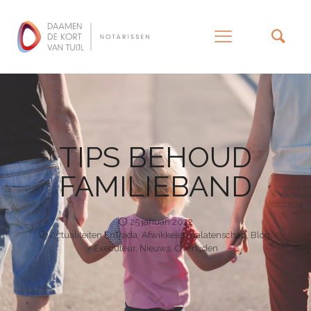
–
TIPS BEHOUD
FAMILIEBAND
25 januari 2022
Actualiteiten EnTrada
,
Afwikkelen nalatenschap
,
Blog
,
Executeur
,
Nieuws
,
Overlijden