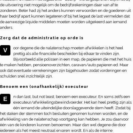
de uitvoering niet mogelijk om de bedrijfsrekeningen daar van af te
zonderen. Beter had zij het anders kunnen verwoorden en de goederen uit
haar bedrijf apart kunnen legateren of bij het legaat de last vermelden dat
de aanwezige liquide middelen moeten worden uitgekeerd aan iemand
anders.
Zorg dat de administratie op orde is
oor degene die de nalatenschap moeten afwikkelen is het heel
V
prettig als alle financiële bescheiden bij elkaar te vinden zijn.
Bijvoorbeeld alle polissen in een map, de papieren die met het huis
te maken hebben, pensioenoverzichten, caravan/auto papieren ed. Maar
ook dat eventuele verrekeningen zijn bijgehouden zodat vorderingen en
schulden snel inzichtelijk zijn.
Benoem een (onafhankelijk) executeur
n dan last, but not least; benoem een executeur. En soms zelfs een
E
executeur/afwikkelingsbewindvoerder. Het kan heel prettig zijn als
één iemand de uiteindelijke doorslaggevende stem heeft. Zodat bij
het staken der stemmen toch besluiten genomen kunnen worden, en de
afwikkeling van de nalatenschap voortgang kan hebben. Je zou daarvoor
één van de kinderen kunnen benoemen. Maar dan wel degene die door
iedereen als het meest neutraal ervaren wordt. En als de interne