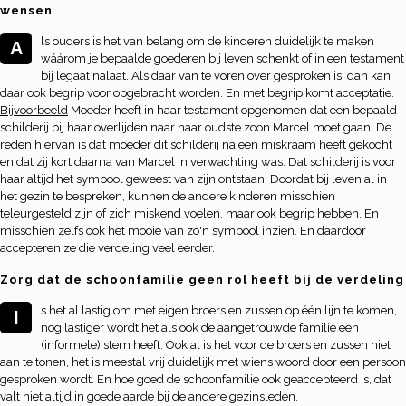
wensen
ls ouders is het van belang om de kinderen duidelijk te maken
A
wáárom je bepaalde goederen bij leven schenkt of in een testament
bij legaat nalaat. Als daar van te voren over gesproken is, dan kan
daar ook begrip voor opgebracht worden. En met begrip komt acceptatie.
Bijvoorbeeld
Moeder heeft in haar testament opgenomen dat een bepaald
schilderij bij haar overlijden naar haar oudste zoon Marcel moet gaan. De
reden hiervan is dat moeder dit schilderij na een miskraam heeft gekocht
en dat zij kort daarna van Marcel in verwachting was. Dat schilderij is voor
haar altijd het symbool geweest van zijn ontstaan. Doordat bij leven al in
het gezin te bespreken, kunnen de andere kinderen misschien
teleurgesteld zijn of zich miskend voelen, maar ook begrip hebben. En
misschien zelfs ook het mooie van zo'n symbool inzien. En daardoor
accepteren ze die verdeling veel eerder.
Zorg dat de schoonfamilie geen rol heeft bij de verdeling
s het al lastig om met eigen broers en zussen op één lijn te komen,
I
nog lastiger wordt het als ook de aangetrouwde familie een
(informele) stem heeft. Ook al is het voor de broers en zussen niet
aan te tonen, het is meestal vrij duidelijk met wiens woord door een persoon
gesproken wordt. En hoe goed de schoonfamilie ook geaccepteerd is, dat
valt niet altijd in goede aarde bij de andere gezinsleden.