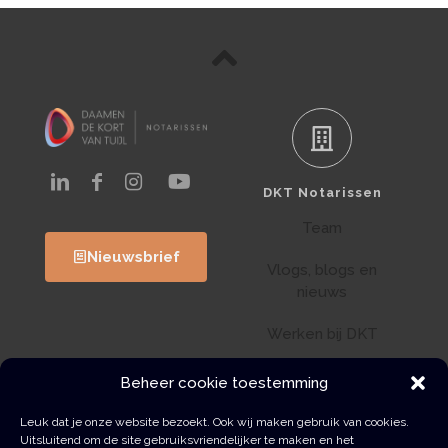
DKT Notarissen
Team
Nieuwsbrief
Vlogs, blogs en
nieuws
Werken bij DKT
Klantenportaal
Beheer cookie toestemming
Wwft
Leuk dat je onze website bezoekt. Ook wij maken gebruik van cookies.
Uitsluitend om de site gebruiksvriendelijker te maken en het