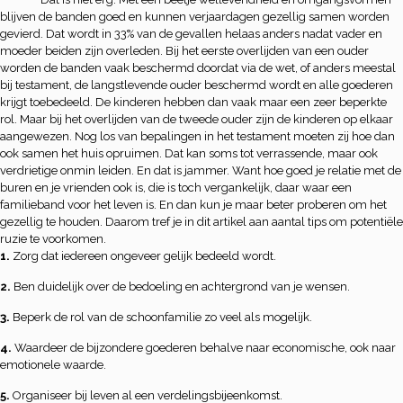
blijven de banden goed en kunnen verjaardagen gezellig samen worden
gevierd. Dat wordt in 33% van de gevallen helaas anders nadat vader en
moeder beiden zijn overleden. Bij het eerste overlijden van een ouder
worden de banden vaak beschermd doordat via de wet, of anders meestal
bij testament, de langstlevende ouder beschermd wordt en alle goederen
krijgt toebedeeld. De kinderen hebben dan vaak maar een zeer beperkte
rol. Maar bij het overlijden van de tweede ouder zijn de kinderen op elkaar
aangewezen. Nog los van bepalingen in het testament moeten zij hoe dan
ook samen het huis opruimen. Dat kan soms tot verrassende, maar ook
verdrietige onmin leiden. En dat is jammer. Want hoe goed je relatie met de
buren en je vrienden ook is, die is toch vergankelijk, daar waar een
familieband voor het leven is. En dan kun je maar beter proberen om het
gezellig te houden. Daarom tref je in dit artikel aan aantal tips om potentiële
ruzie te voorkomen.
1.
Zorg dat iedereen ongeveer gelijk bedeeld wordt.
2.
Ben duidelijk over de bedoeling en achtergrond van je wensen.
3.
Beperk de rol van de schoonfamilie zo veel als mogelijk.
4.
Waardeer de bijzondere goederen behalve naar economische, ook naar
emotionele waarde.
5.
Organiseer bij leven al een verdelingsbijeenkomst.