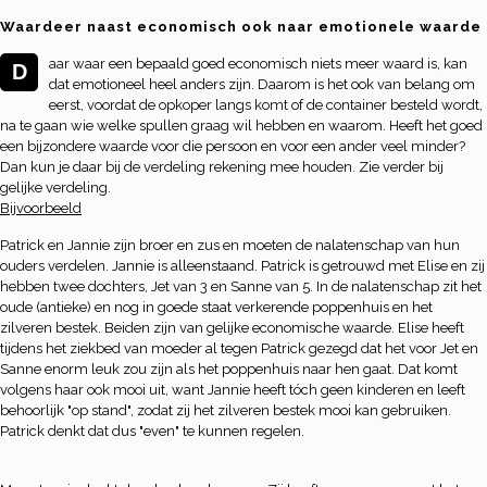
Waardeer naast economisch ook naar emotionele waarde
aar waar een bepaald goed economisch niets meer waard is, kan
D
dat emotioneel heel anders zijn. Daarom is het ook van belang om
eerst, voordat de opkoper langs komt of de container besteld wordt,
na te gaan wie welke spullen graag wil hebben en waarom. Heeft het goed
een bijzondere waarde voor die persoon en voor een ander veel minder?
Dan kun je daar bij de verdeling rekening mee houden. Zie verder bij
gelijke verdeling.
Bijvoorbeeld
Patrick en Jannie zijn broer en zus en moeten de nalatenschap van hun
ouders verdelen. Jannie is alleenstaand. Patrick is getrouwd met Elise en zij
hebben twee dochters, Jet van 3 en Sanne van 5. In de nalatenschap zit het
oude (antieke) en nog in goede staat verkerende poppenhuis en het
zilveren bestek. Beiden zijn van gelijke economische waarde. Elise heeft
tijdens het ziekbed van moeder al tegen Patrick gezegd dat het voor Jet en
Sanne enorm leuk zou zijn als het poppenhuis naar hen gaat. Dat komt
volgens haar ook mooi uit, want Jannie heeft tóch geen kinderen en leeft
behoorlijk "op stand", zodat zij het zilveren bestek mooi kan gebruiken.
Patrick denkt dat dus "even" te kunnen regelen.