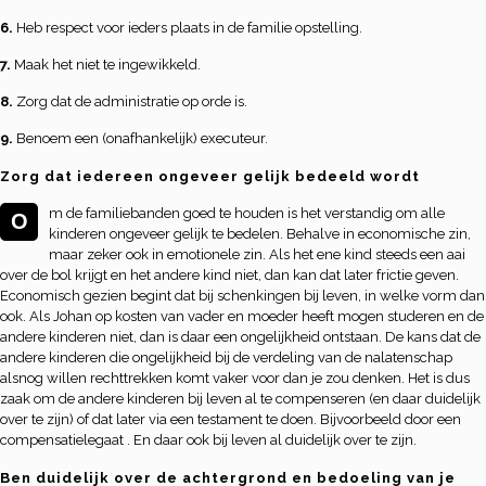
6.
Heb respect voor ieders plaats in de familie opstelling.
7.
Maak het niet te ingewikkeld.
8.
Zorg dat de administratie op orde is.
9.
Benoem een (onafhankelijk) executeur.
Zorg dat iedereen ongeveer gelijk bedeeld wordt
m de familiebanden goed te houden is het verstandig om alle
O
kinderen ongeveer gelijk te bedelen. Behalve in economische zin,
maar zeker ook in emotionele zin. Als het ene kind steeds een aai
over de bol krijgt en het andere kind niet, dan kan dat later frictie geven.
Economisch gezien begint dat bij schenkingen bij leven, in welke vorm dan
ook. Als Johan op kosten van vader en moeder heeft mogen studeren en de
andere kinderen niet, dan is daar een ongelijkheid ontstaan. De kans dat de
andere kinderen die ongelijkheid bij de verdeling van de nalatenschap
alsnog willen rechttrekken komt vaker voor dan je zou denken. Het is dus
zaak om de andere kinderen bij leven al te compenseren (en daar duidelijk
over te zijn) of dat later via een testament te doen. Bijvoorbeeld door een
compensatielegaat . En daar ook bij leven al duidelijk over te zijn.
Ben duidelijk over de achtergrond en bedoeling van je