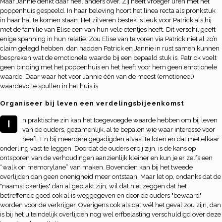
Maar Jannie denkt daar heel anders over. Zij heeft vroeger uren met het
poppenhuis gespeeld. In haar beleving hoort het linea recta als pronkstuk
in haar hal te komen staan. Het zilveren bestek is leuk voor Patrick als hij
met de familie van Elise een van hun vele etentjes heeft. Dit verschil geeft
enige spanning in hun relatie. Zou Elise van te voren via Patrick niet al zo’n
claim gelegd hebben, dan hadden Patrick en Jannie in rust samen kunnen
bespreken wat de emotionele waarde bij een bepaald stuk is. Patrick voelt
geen binding met het poppenhuis en het heeft voor hem geen emotionele
waarde. Daar waar het voor Jannie één van de meest (emotioneel)
waardevolle spullen in het huis is.
Organiseer bij leven een verdelingsbijeenkomst
n praktische zin kan het toegevoegde waarde hebben om bij leven
I
van de ouders, gezamenlijk, al te bepalen wie waar interesse voor
heeft. En bij meerdere gegadigden alvast te loten en dat met elkaar
onderling vast te leggen. Doordat de ouders erbij zijn, is de kans op
ontsporen van de verhoudingen aanzienlijk kleiner en kun je er zelfs een
“walk on memorylane” van maken. Bovendien kan bij het tweede
overlijden dan geen onenigheid meer ontstaan. Maar let op, ondanks dat de
"naamstickertjes" dan al geplakt zijn, wil dat niet zeggen dat het
betreffende goed ook al is weggegeven en door de ouders "bewaard"
worden voor de verkrijger. Overigens ook als dat wél het geval zou zijn, dan
is bij het uiteindelijk overlijden nog wel erfbelasting verschuldigd over deze