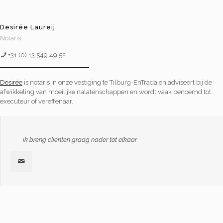
Desirée Laureij
Notaris
+31 (0) 13 549 49 52
Desirée
is notaris in onze vestiging te Tilburg-EnTrada en adviseert bij de
afwikkeling van moeilijke nalatenschappen en wordt vaak benoemd tot
executeur of vereffenaar.
ik breng cliënten graag nader tot elkaar