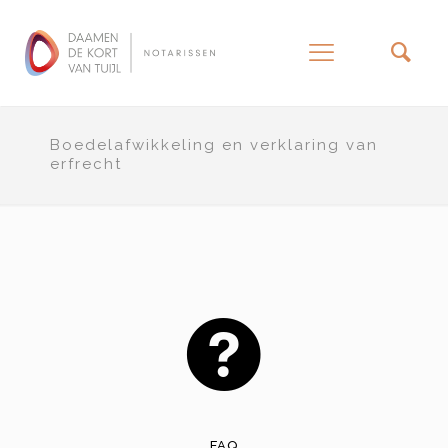
–
Boedelafwikkeling en verklaring van
erfrecht
FAQ