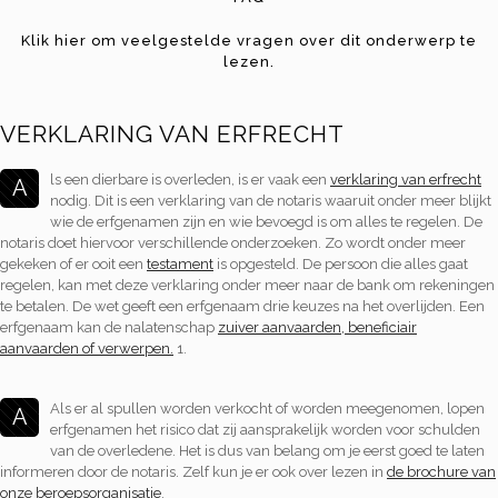
Klik hier om veelgestelde vragen over dit onderwerp te
lezen.
VERKLARING VAN ERFRECHT
ls een dierbare is overleden, is er vaak een
verklaring van erfrecht
A
nodig. Dit is een verklaring van de notaris waaruit onder meer blijkt
wie de erfgenamen zijn en wie bevoegd is om alles te regelen. De
notaris doet hiervoor verschillende onderzoeken. Zo wordt onder meer
gekeken of er ooit een
testament
is opgesteld. De persoon die alles gaat
regelen, kan met deze verklaring onder meer naar de bank om rekeningen
te betalen. De wet geeft een erfgenaam drie keuzes na het overlijden. Een
erfgenaam kan de nalatenschap
zuiver aanvaarden, beneficiair
aanvaarden of verwerpen.
1.
Als er al spullen worden verkocht of worden meegenomen, lopen
A
erfgenamen het risico dat zij aansprakelijk worden voor schulden
van de overledene. Het is dus van belang om je eerst goed te laten
informeren door de notaris. Zelf kun je er ook over lezen in
de brochure van
onze beroepsorganisatie
.